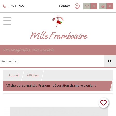
0760819223
Contact
0
0
Mlle Framboisine
Votre imagination, notre papeterie
Accueil
Affiches
Affiche personnalisée Prénom - décoration chambre d’enfant -
Lettrine Thème Floral