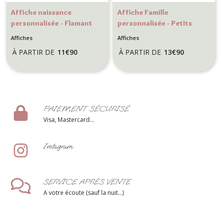
Affiche naissance
Affiche Famille
personnalisée - Flamant
personnalisée - Petits
Rose
bols Breton - Décoration
Affiches
Affiches
murale de cuisine
À PARTIR DE
11
€
90
À PARTIR DE
13
€
90
PAIEMENT SÉCURISÉ
Visa, Mastercard...
Instagram
SERVICE APRÈS VENTE
A votre écoute (sauf la nuit...)