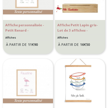
Affiche personnalisée -
Affiche Petit Lapin gris-
Petit Renard -
Lot de 3 affiches -
Décoration chambre
Décoration chambre
Affiches
Affiches
d’enfant
d’enfant
À PARTIR DE
11
€
90
À PARTIR DE
16
€
50