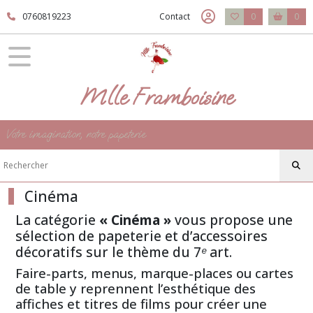
Fermer
0760819223
Contact
0
0
FILTRES
Tous
Mlle Framboisine
les
produits
Mariage
Votre imagination, notre papeterie
Les
thèmes
Cinéma
Cinéma
La catégorie
« Cinéma »
vous propose une
Afficher
sélection
de papeterie et d’accessoires
les
décoratifs sur le thème du 7ᵉ art.
résultats
Faire-parts, menus, marque-places ou cartes
de table y reprennent l’esthétique des
affiches et titres de films pour créer une