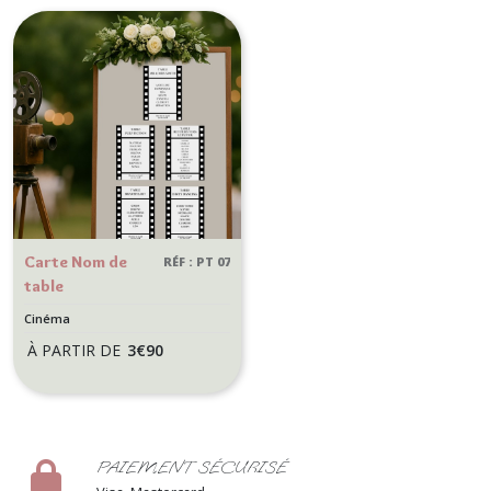
- Thème cinéma
Carte Nom de
RÉF : PT 07
table
personnalisée
Cinéma
pour mariage ou
À PARTIR DE
3
€
90
anniversaire -
Thème cinéma -
Titre de film
PAIEMENT SÉCURISÉ