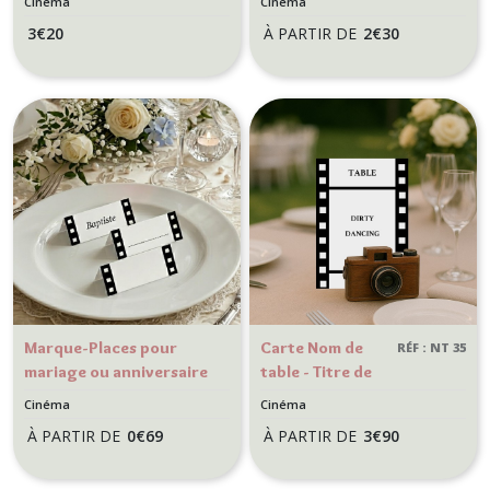
Cinéma
Cinéma
ou
3
€
20
À PARTIR DE
2
€
30
anniversaire -
Thème cinéma
Marque-Places pour
Carte Nom de
RÉF : NT 35
mariage ou anniversaire
table - Titre de
- Thème du 7ème art -
film
Cinéma
Cinéma
Motif Cinéma
personnalisé
À PARTIR DE
0
€
69
À PARTIR DE
3
€
90
pour mariage
ou anniversaire