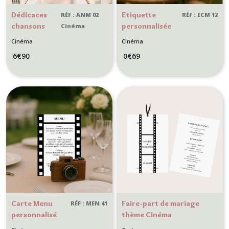
Dédicaces
Etiquette
RÉF : ANM 02
RÉF : ECM 12
chansons
personnalisée
Cinéma
aux
pour Baton
Cinéma
Cinéma
marié(e)s -
scintillant,
6
€
90
0
€
69
lot de 10
cierge
Cartes -
magique -
Animation
Animation
mariage ou
mariage Thème
anniversaire
Cinéma
Thème
Cinéma -
Clap
Carte Menu
Faire-part de mariage
RÉF : MEN 41
personnalisé
thème Cinéma
pour mariage