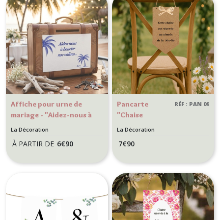
Affiche pour urne de
Pancarte
RÉF : PAN 09
mariage - "Aidez-nous à
"Chaise
boucler nos valises" -
réservée" pour
La Décoration
La Décoration
Thème Plage et
cérémonie de
À PARTIR DE
6
€
90
7
€
90
tropiques - Palmier bleu
mariage style
champêtre-
Décoration de
mariage -
Kraft