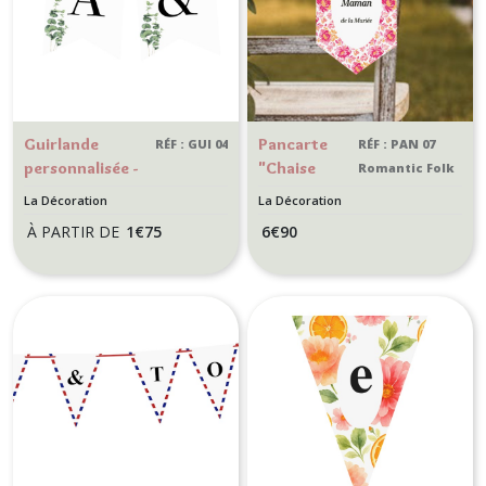
Guirlande
Pancarte
RÉF : GUI 04
RÉF : PAN 07
personnalisée -
"Chaise
Romantic Folk
Fanion lettre-
réservée"
La Décoration
La Décoration
Décoration de
pour
À PARTIR DE
1
€
75
6
€
90
mariage,
cérémonie
anniversaire -
de mariage
thème Nature -
-
Motif Feuille
Décoration
d'eucalyptus
de mariage
style
Botanique
romantique