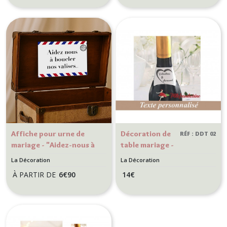
Affiche pour urne de
Décoration de
RÉF : DDT 02
mariage - "Aidez-nous à
table mariage -
boucler nos valises" -
lot de 10
La Décoration
La Décoration
Blanc - Thème voyage
Collerettes
À PARTIR DE
6
€
90
14
€
pour bouteille
- Coeur