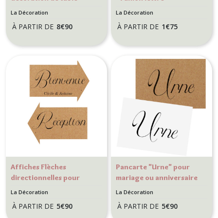
mariage
Décoration de mariage,
La Décoration
La Décoration
anniversaire - Kraft
À PARTIR DE
8
€
90
À PARTIR DE
1
€
75
naturel
Affiches Flèches
Pancarte "Urne" pour
directionnelles pour
mariage ou anniversaire
mariage ou anniversaire
- Décoration de mariage
La Décoration
La Décoration
- Décoration de mariage
- Kraft ou blanc
À PARTIR DE
5
€
90
À PARTIR DE
5
€
90
champêtre - Kraft