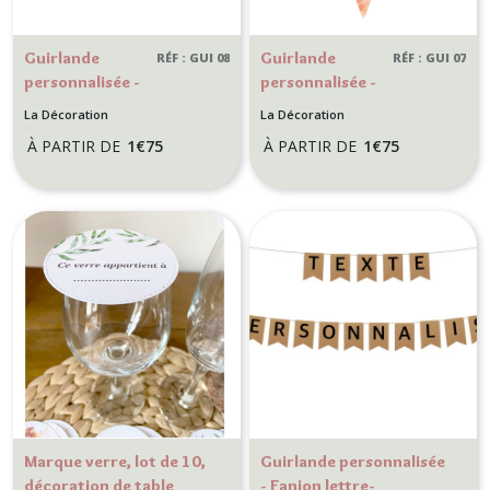
Guirlande
Guirlande
RÉF : GUI 08
RÉF : GUI 07
personnalisée -
personnalisée -
Fanion lettre-
Fanion lettre-
La Décoration
La Décoration
Décoration de
Décoration de
À PARTIR DE
1
€
75
À PARTIR DE
1
€
75
mariage,
mariage,
anniversaire -
anniversaire -
thème
thème Nature,
Destination,
floral - Motif
Voyage
Orange et
fleurs colorées
Marque verre, lot de 10,
Guirlande personnalisée
décoration de table
- Fanion lettre-