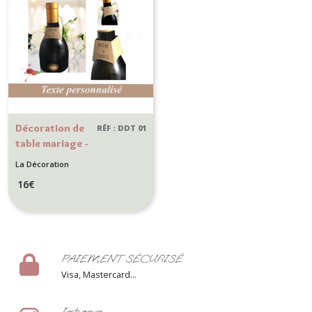
Décoration de
RÉF : DDT 01
table mariage -
lot de 10
La Décoration
Collerettes
16
€
bouteille
PAIEMENT SÉCURISÉ
Visa, Mastercard...
Instagram