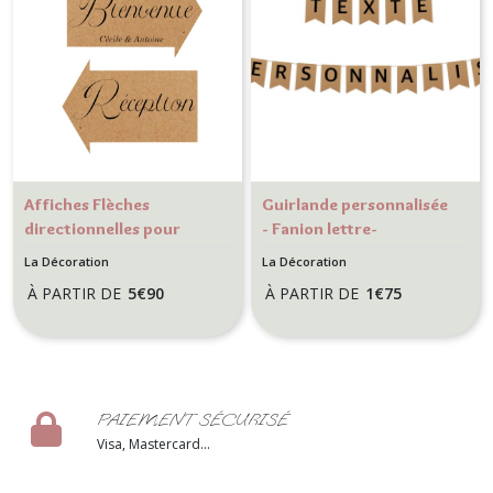
Affiches Flèches
Guirlande personnalisée
directionnelles pour
- Fanion lettre-
mariage ou anniversaire
Décoration de mariage,
La Décoration
La Décoration
- Décoration de mariage
anniversaire - Kraft
À PARTIR DE
5
€
90
À PARTIR DE
1
€
75
champêtre - Kraft
naturel
PAIEMENT SÉCURISÉ
Visa, Mastercard...