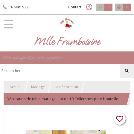
0760819223
Contact
0
0
Mlle Framboisine
Votre imagination, notre papeterie
Accueil
Mariage
La décoration
Décoration de table mariage - lot de 10 Collerettes pour bouteille -
Coeur