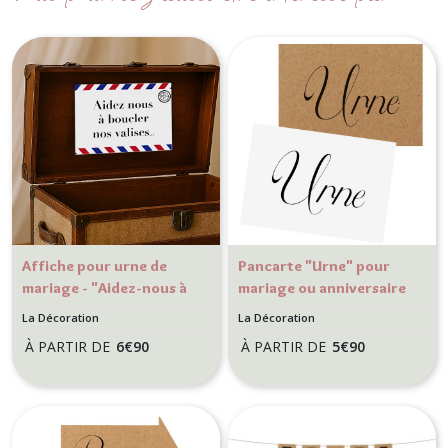
Affiche pour urne de
Pancarte "Urne" pour
mariage - "Aidez-nous à
mariage ou anniversaire
boucler nos valises" -
- Décoration de mariage
La Décoration
La Décoration
Blanc - Thème voyage
- Kraft ou blanc
À PARTIR DE
6
€
90
À PARTIR DE
5
€
90