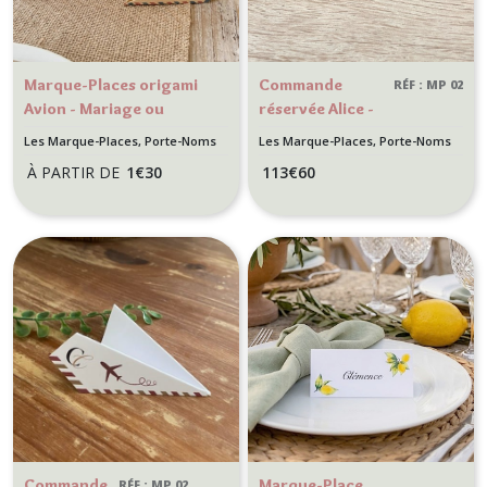
Marque-Places origami
Commande
RÉF : MP 02
Avion - Mariage ou
réservée Alice -
anniversaire thème
Lot de 71
Les Marque-Places, Porte-Noms
Les Marque-Places, Porte-Noms
Voyage, destination
MARQUE-
À PARTIR DE
1
€
30
113
€
60
PLACES
ORIGAMI AVION
Commande
Marque-Place
RÉF : MP 02