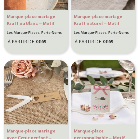
Marque-place mariage
Marque-place mariage
Kraft ou Blanc – Motif
Kraft naturel – Motif
Cœur et Flèche –
petit cœur – Décoration
Les Marque-Places, Porte-Noms
Les Marque-Places, Porte-Noms
Décoration romantique
de table romantique
À PARTIR DE
0
€
69
À PARTIR DE
0
€
69
Marque-place mariage
Marque-place
avec Cœur perforé –
personnalisable – Motif