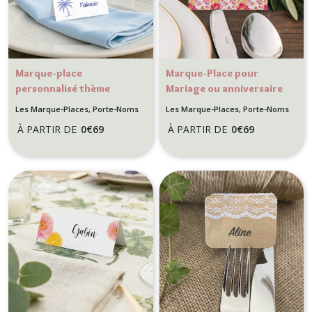
Marque-place
Marque-Place pour
personnalisé thème
Mariage ou anniversaire
plage et tropique –
style Botanique
Les Marque-Places, Porte-Noms
Les Marque-Places, Porte-Noms
Palmier bleu azur
Romantique - Romantic
À PARTIR DE
0
€
69
À PARTIR DE
0
€
69
folk