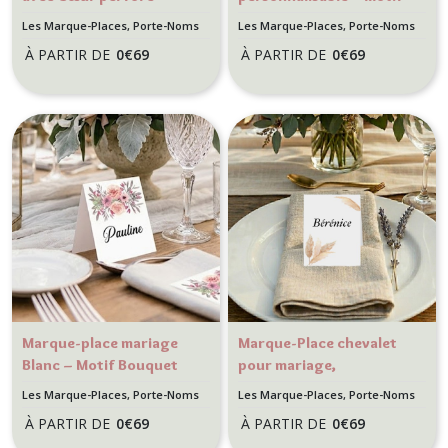
Kraft ou Blanc –
floral – Décoration
Les Marque-Places, Porte-Noms
Les Marque-Places, Porte-Noms
Décoration romantique
romantique et poétique
À PARTIR DE
0
€
69
À PARTIR DE
0
€
69
ajourée
Marque-place mariage
Marque-Place chevalet
Blanc – Motif Bouquet
pour mariage,
Aquarelle – Décoration
anniversaire, thème
Les Marque-Places, Porte-Noms
Les Marque-Places, Porte-Noms
florale et poétique
Champêtre, bohème -
À PARTIR DE
0
€
69
À PARTIR DE
0
€
69
Motif Pampa