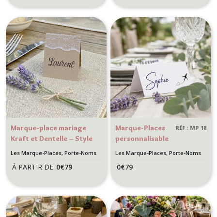
Marque-place mariage
Marque-Places
RÉF : MP 18
Kraft et Dentelle – Style
personnalisable
Champêtre, Bohème et
- motif Avion
Les Marque-Places, Porte-Noms
Les Marque-Places, Porte-Noms
Romantique
qui décolle-
À PARTIR DE
0
€
79
0
€
79
Mariage thème
voyage