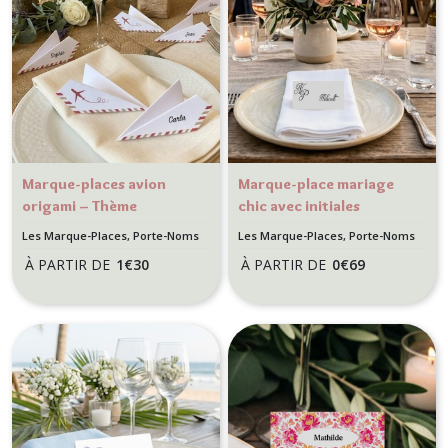
Marque-places avion
Marque-place mariage
origami – Thème
chic avec initiales
mariage Voyage
calligraphiées – Design
Les Marque-Places, Porte-Noms
Les Marque-Places, Porte-Noms
Bordeaux & Beige - Motif
épuré et raffiné
À PARTIR DE
1
€
30
À PARTIR DE
0
€
69
Rose des vents ou Avion