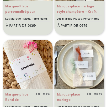
Marque-Place
Marque-place mariage
personnalisé pour
style champêtre – Kraft
Mariage Floral, nature -
naturel et dentelle –
Les Marque-Places, Porte-Noms
Les Marque-Places, Porte-Noms
Motif Agrumes, Orange
Porte-nom bohème
À PARTIR DE
0
€
69
À PARTIR DE
0
€
79
et fleurs colorées
Marque-place
Marque-place
RÉF : MP34
RÉF : MP 33
Rond de
mariage
serviette
Bohème Chic –
Les Marque-Places, Porte-Noms
Les Marque-Places, Porte-Noms