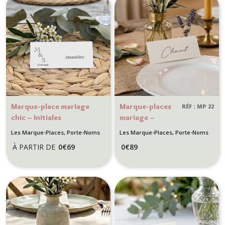
Marque-place mariage
Marque-places
RÉF : MP 22
chic – Initiales
mariage –
personnalisées – Design
Calligraphie
Les Marque-Places, Porte-Noms
Les Marque-Places, Porte-Noms
minimaliste et raffiné
élégante sur
À PARTIR DE
0
€
69
0
€
89
papier texturé
– Chic & Raffiné