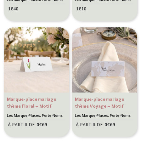
personnalisé –
Effet bords
1
€
40
1
€
10
Motif Fleurs des
déchirés et
champs –
ruban en
Décoration
mousseline
champêtre &
bohème
Marque-place mariage
Marque-place mariage
thème Floral – Motif
thème Voyage – Motif
Tulipe – Décoration de
Carte du Monde –
Les Marque-Places, Porte-Noms
Les Marque-Places, Porte-Noms
table printanière et
Décoration Destination
À PARTIR DE
0
€
69
À PARTIR DE
0
€
69
raffinée
Aventure