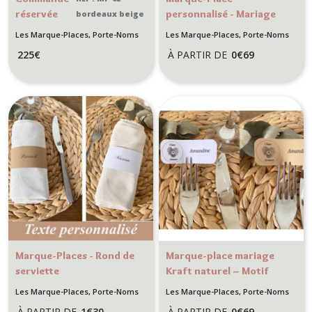
réservée
personnalisé - Mariage
bordeaux beige
Nathalie
méditerranéen - Motif
Les Marque-Places, Porte-Noms
Les Marque-Places, Porte-Noms
Citron
225
€
À PARTIR DE
0
€
69
Marque-Places - Rond de
Marque-place mariage
serviette
Kraft naturel – Motif
empreinte cœur – Style
Les Marque-Places, Porte-Noms
Les Marque-Places, Porte-Noms
champêtre et bohème
À PARTIR DE
1
€
30
À PARTIR DE
0
€
69