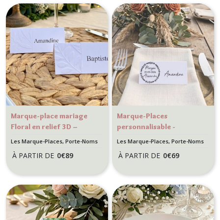
Marque-place mariage
Marque-Places
Floral en relief 3D –
personnalisable -
Décoration de table
Mariage Chic et élégant
Les Marque-Places, Porte-Noms
Les Marque-Places, Porte-Noms
élégante et texturée
- Couronne florale
À PARTIR DE
0
€
89
À PARTIR DE
0
€
69