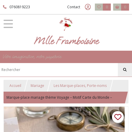
0760819223
Contact
0
0
Mlle Framboisine
Votre imagination, notre papeterie
Accueil
Mariage
Les Marque-places, Porte-noms
Marque-place mariage thème Voyage – Motif Carte du Monde –
Décoration Destination Aventure