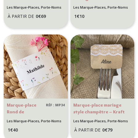
Tulipe – Décoration de
Bohème Chic –
Les Marque-Places, Porte-Noms
Les Marque-Places, Porte-Noms
table printanière et
Effet bords
À PARTIR DE
0
€
69
1
€
10
raffinée
déchirés et
ruban en
mousseline
Marque-place
Marque-place mariage
RÉF : MP34
Rond de
style champêtre – Kraft
serviette
naturel et dentelle –
Les Marque-Places, Porte-Noms
Les Marque-Places, Porte-Noms
personnalisé –
Porte-nom bohème
1
€
40
À PARTIR DE
0
€
79
Motif Fleurs des