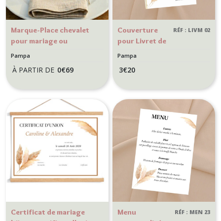
Marque-Place chevalet
Couverture
RÉF : LIVM 02
pour mariage ou
pour Livret de
anniversaire, thème
Messe
Pampa
Pampa
Champêtre, bohème -
personnalisée
À PARTIR DE
0
€
69
3
€
20
Motif Herbe de la Pampa
pour mariage
style
champêtre,
bohème -
Modèle Pampa
Certificat de mariage
Menu
RÉF : MEN 23