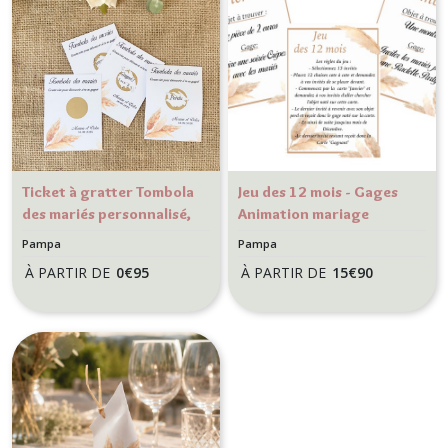
Modèle Pampa
Ticket à gratter Tombola
Jeu des 12 mois - Gages
des mariés personnalisé,
Animation mariage
jeu animation mariage,
Bohème, champêtre -
Pampa
Pampa
modèle Pampa, Citron ou
Modèle Fleur de la Pampa
À PARTIR DE
0
€
95
À PARTIR DE
15
€
90
tropical