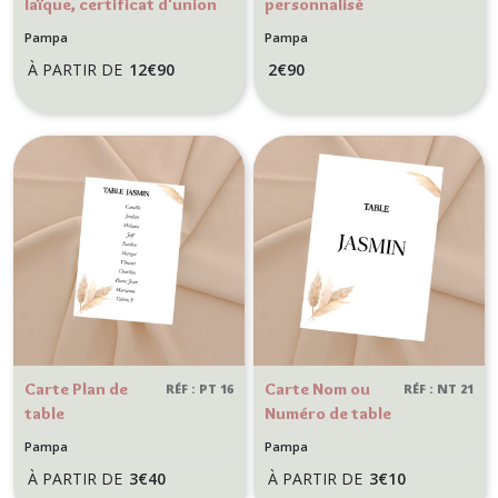
laïque, certificat d'union
personnalisé
- Style champêtre,
pour Mariage,
Pampa
Pampa
bohème - Modèle Pampa
anniversaire,
À PARTIR DE
12
€
90
2
€
90
Style
champètre
bohème -
Modèle Pampa
Carte Plan de
Carte Nom ou
RÉF : PT 16
RÉF : NT 21
table
Numéro de table
personnalisée -
personnalisée
Pampa
Pampa
Décoration
pour
À PARTIR DE
3
€
40
À PARTIR DE
3
€
10
Mariage style
décoration de