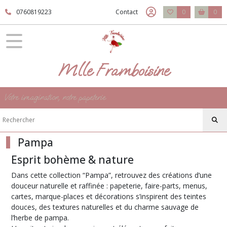
Fermer
0760819223
Contact
0
0
FILTRES
Tous
Mlle Framboisine
les
produits
Mariage
Votre imagination, notre papeterie
Les
thèmes
Pampa
Pampa
Esprit bohème & nature
Afficher
les
Dans cette collection “Pampa”, retrouvez des créations d’une
douceur naturelle et raffinée : papeterie, faire-parts, menus,
résultats
cartes, marque-places et décorations s’inspirent des teintes
douces, des textures naturelles et du charme sauvage de
l’herbe de pampa.