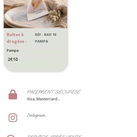
Boîtes à
RÉF : BAD 16
dragées -
PAMPA
Cadeaux
Pampa
invités
2
€
10
Mariage
Style
Champêtre,
bohème -
Modèle
PAIEMENT SÉCURISÉ
Pampa
Visa, Mastercard...
Instagram