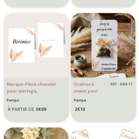
Champêtre,
Mariage style
bohème -
Champêtre,
Modèle Pampa
bohème -
Modèle Pampa
Marque-Place chevalet
Graines à
RÉF : GRA 17
pour mariage,
semer pour
anniversaire, Style
cadeaux
Pampa
Pampa
Champêtre, bohème -
invités
À PARTIR DE
0
€
69
2
€
10
Modèle Pampa
personnalisés -
Remerciement
Mariage Style
bohème,
Champêtre -