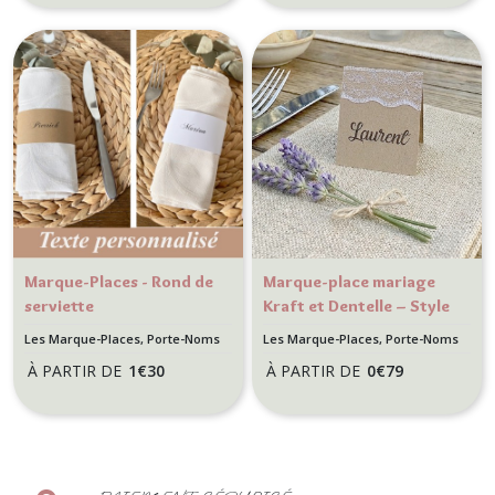
Marque-Places - Rond de
Marque-place mariage
serviette
Kraft et Dentelle – Style
Champêtre, Bohème et
Les Marque-Places, Porte-Noms
Les Marque-Places, Porte-Noms
Romantique
À PARTIR DE
1
€
30
À PARTIR DE
0
€
79