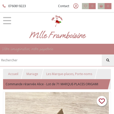
0760819223
Contact
0
0
Mlle Framboisine
Votre imagination, notre papeterie
Accueil
Mariage
Les Marque-places, Porte-noms
Commande réservée Alice - Lot de 71 MARQUE-PLACES ORIGAMI
AVION