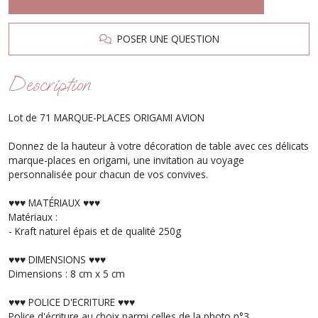
POSER UNE QUESTION
Description
Lot de 71 MARQUE-PLACES ORIGAMI AVION
Donnez de la hauteur à votre décoration de table avec ces délicats
marque-places en origami, une invitation au voyage
personnalisée pour chacun de vos convives.
♥︎♥︎♥︎ MATÉRIAUX ♥︎♥︎♥︎
Matériaux :
- Kraft naturel épais et de qualité 250g
♥︎♥︎♥︎ DIMENSIONS ♥︎♥︎♥︎
Dimensions : 8 cm x 5 cm
♥︎♥︎♥︎ POLICE D'ECRITURE ♥︎♥︎♥︎
Police d'écriture au choix parmi celles de la photo n°3