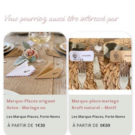
Vous pourriez aussi être intéressé par
Marque-Places origami
Marque-place mariage
Avion - Mariage ou
Kraft naturel – Motif
anniversaire thème
empreinte cœur – Style
Les Marque-Places, Porte-Noms
Les Marque-Places, Porte-Noms
Voyage, destination
champêtre et bohème
À PARTIR DE
1
€
30
À PARTIR DE
0
€
69