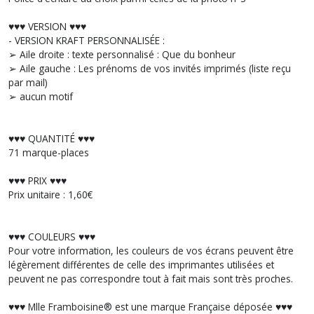
♥︎♥︎♥︎ VERSION ♥︎♥︎♥︎
- VERSION KRAFT PERSONNALISÉE :
➢ Aile droite : texte personnalisé : Que du bonheur
➢ Aile gauche : Les prénoms de vos invités imprimés (liste reçu
par mail)
➢ aucun motif
♥︎♥︎♥︎ QUANTITÉ ♥︎♥︎♥︎
71 marque-places
♥︎♥︎♥︎ PRIX ♥︎♥︎♥︎
Prix unitaire : 1,60€
♥︎♥︎♥︎ COULEURS ♥︎♥︎♥︎
Pour votre information, les couleurs de vos écrans peuvent être
légèrement différentes de celle des imprimantes utilisées et
peuvent ne pas correspondre tout à fait mais sont très proches.
♥︎♥︎♥︎ Mlle Framboisine® est une marque Française déposée ♥︎♥︎♥︎