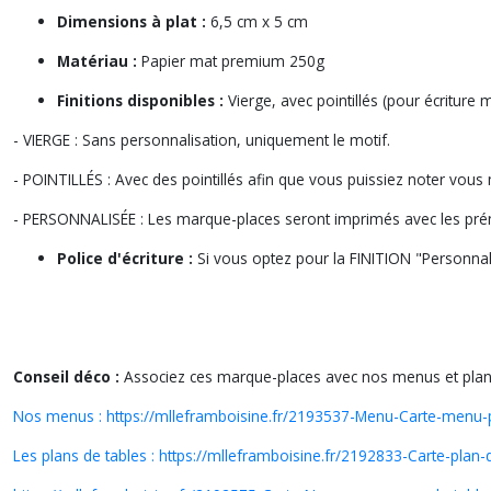
Dimensions à plat :
6,5 cm x 5 cm
Matériau :
Papier mat premium 250g
Finitions disponibles :
Vierge, avec pointillés (pour écritur
- VIERGE : Sans personnalisation, uniquement le motif.
- POINTILLÉS : Avec des pointillés afin que vous puissiez noter vou
- PERSONNALISÉE : Les marque-places seront imprimés avec les pré
Police d'écriture :
S
i vous optez pour la FINITION "Personnal
Conseil déco :
Associez ces marque-places avec nos menus et plan 
Nos menus : https://mlleframboisine.fr/2193537-Menu-Carte-menu-
Les plans de tables : https://mlleframboisine.fr/2192833-Carte-pla