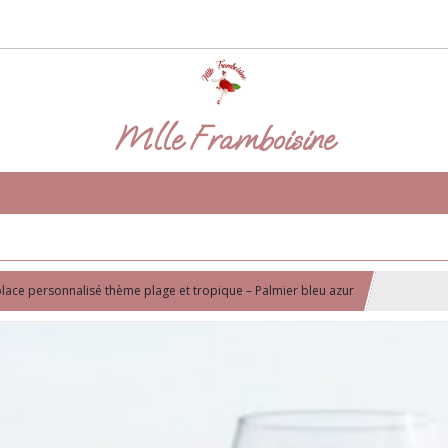
Mlle Framboisine
ace personnalisé thème plage et tropique – Palmier bleu azur