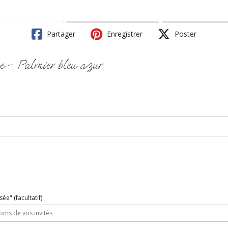
Partager
Enregistrer
Poster
ue – Palmier bleu azur
isée"
(facultatif)