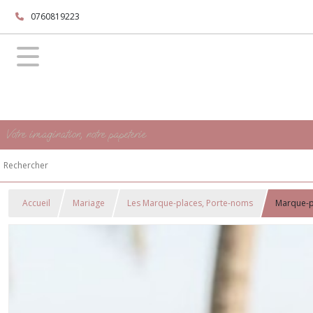
0760819223
Votre imagination, notre papeterie
Accueil
Mariage
Les Marque-places, Porte-noms
Marque-pl