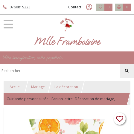
0760819223
Contact
0
0
Mlle Framboisine
Votre imagination, notre papeterie
Accueil
Mariage
La décoration
Guirlande personnalisée - Fanion lettre- Décoration de mariage,
anniversaire - thème Nature, floral - Motif Orange et fleurs colorées