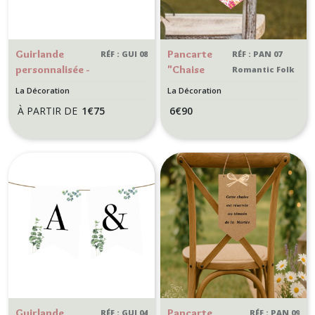
Guirlande
Pancarte
RÉF : GUI 08
RÉF : PAN 07
personnalisée -
"Chaise
Romantic Folk
Fanion lettre-
réservée"
La Décoration
La Décoration
Décoration de
pour
À PARTIR DE
1
€
75
6
€
90
mariage,
cérémonie
anniversaire -
de mariage
thème
-
Destination,
Décoration
Voyage
de mariage
style
Botanique
romantique
Guirlande
Pancarte
RÉF : GUI 04
RÉF : PAN 09