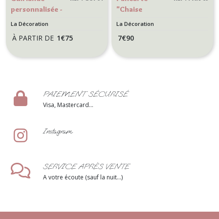
personnalisée -
"Chaise
Fanion lettre-
réservée" pour
La Décoration
La Décoration
Décoration de
cérémonie de
À PARTIR DE
1
€
75
7
€
90
mariage,
mariage style
anniversaire -
champêtre-
thème Nature -
Décoration de
Motif Feuille
mariage -
d'eucalyptus
Kraft
PAIEMENT SÉCURISÉ
Visa, Mastercard...
Instagram
SERVICE APRÈS VENTE
A votre écoute (sauf la nuit...)