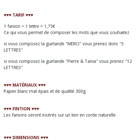
♥︎♥︎♥︎ TARIF ♥︎♥︎♥︎
1 fanion = 1 lettre = 1,75€
Ce qui vous permet de composer les mots que vous souhaitez
si vous composez la guirlande "MERCI" vous prenez donc "5
LETTRES"
si vous composez la guirlande "Pierre & Tania" vous prenez "12
LETTRES"
♥︎♥︎♥︎ MATÉRIAUX ♥︎♥︎♥︎
Papier blanc mat épais et de qualité 300g
♥︎♥︎♥︎ FINTION ♥︎♥︎♥︎
Les fanions seront insérés sur un lien en corde naturelle.
♥︎♥︎♥︎ DIMENSIONS ♥︎♥︎♥︎