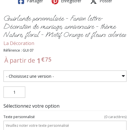
Partager
Enregistrer
Poster
Guirlande personnalisée - Fanion lettre-
Décoration de mariage, anniversaire - thème
Nature, floral - Motif Orange et fleurs colorées
La Décoration
Référence : GUI 07
€
75
1
À partir de
Sélectionnez votre option
Texte personnalisé
(
0
caractères)