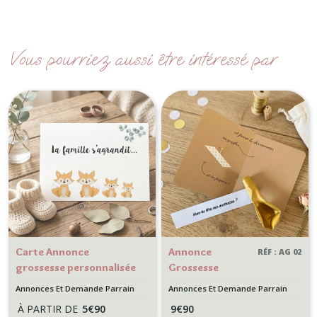
Vous pourriez aussi être intéressé par
Carte Annonce
Annonce
RÉF : AG 02
grossesse personnalisée
Grossesse
- Renards - "La famille
Originale –
Annonces Et Demande Parrain
Annonces Et Demande Parrain
s'agrandit"
Carte Surprise
Marraine
Marraine
À PARTIR DE
5
€
90
9
€
90
Ballon à Éclater