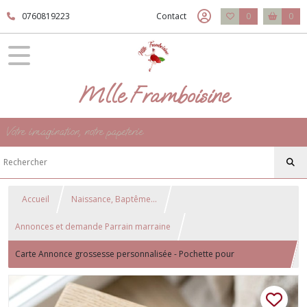
0760819223
Contact
0
0
Mlle Framboisine
Votre imagination, notre papeterie
Accueil
Naissance, Baptême...
Annonces et demande Parrain marraine
Carte Annonce grossesse personnalisée - Pochette pour
échographie