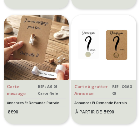
Carte
Carte à gratter
RÉF : AG 03
RÉF : CGAG
message
Annonce
Carte fiole
05
surprise
grossesse
Annonces Et Demande Parrain
Annonces Et Demande Parrain
personnalisé
personnalisée -
Marraine
Marraine
8
€
90
À PARTIR DE
5
€
90
- Annonce
Carte à gratter
Grossesse
- Point
Originale –
d'interrogation
Carte Fiole
-