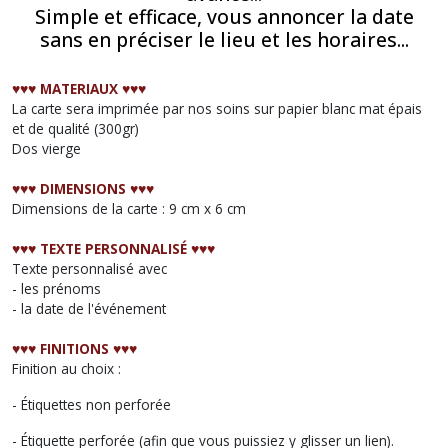
Simple et efficace, vous annoncer la date
sans en préciser le lieu et les horaires...
♥︎♥︎♥︎ MATERIAUX
♥︎♥︎♥︎
La carte sera imprimée par nos soins sur papier blanc mat épais
et de qualité (300gr)
Dos vierge
♥︎♥︎♥︎
DIMENSIONS
♥︎♥︎♥︎
Dimensions de la carte : 9 cm x 6 cm
♥︎♥︎♥︎
TEXTE PERSONNALISÉ
♥︎♥︎♥︎
Texte personnalisé avec
- les prénoms
- la date de l'événement
♥︎♥︎♥︎
FINITIONS
♥︎♥︎♥︎
Finition au choix :
- Étiquettes non perforée
- Étiquette perforée (afin que vous puissiez y glisser un lien).