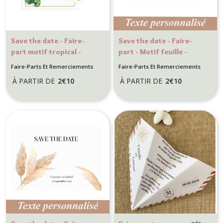
Save the date - Faire-
Save the date - Faire-
part motif tropical -
part - Motif feuille -
Mariage champêtre,
Mariage nature
Faire-Parts Et Remerciements
Faire-Parts Et Remerciements
nature
Mariage
Mariage
À PARTIR DE
2
€
10
À PARTIR DE
2
€
10