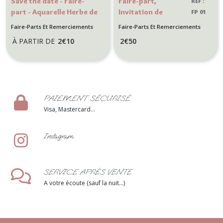
Save the date - Faire-
Faire-part,
RÉF :
part - Aquarelle Herbe de
Invitation de
FP 01
la pampa
Mariage thème
BB
Faire-Parts Et Remerciements
Faire-Parts Et Remerciements
voyage/destination
Mariage
Mariage
À PARTIR DE
2
€
10
2
€
50
- Origami avion -
Bordeaux et beige
Boussole, rose des
vents
PAIEMENT SÉCURISÉ
Visa, Mastercard...
Instagram
SERVICE APRÈS VENTE
A votre écoute (sauf la nuit...)