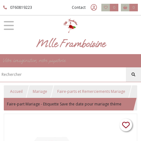
0760819223
Contact
0
0
Mlle Framboisine
Votre imagination, notre papeterie
Accueil
Mariage
Faire-parts et Remerciements Mariage
Faire-part Mariage - Etiquette Save the date pour mariage thème
Voyage/Destination