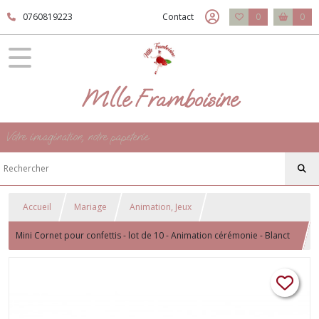
0760819223
Contact
0
0
Mlle Framboisine
Votre imagination, notre papeterie
Accueil
Mariage
Animation, Jeux
Mini Cornet pour confettis - lot de 10 - Animation cérémonie - Blanct
et satin Rose