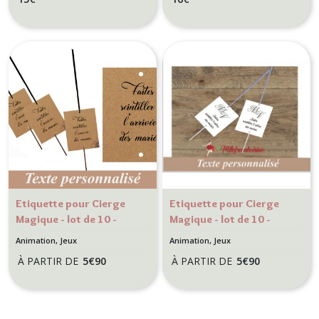
cérémonie -
cérémonie -
Rose rouge
Bouquet floral
Etiquette pour Cierge
Etiquette pour Cierge
Magique - lot de 10 -
Magique - lot de 10 -
Animation mariage -
Animation mariage -
Animation, Jeux
Animation, Jeux
Motif Feu d'artifice
Initiales Calligraphie
À PARTIR DE
5
€
90
À PARTIR DE
5
€
90