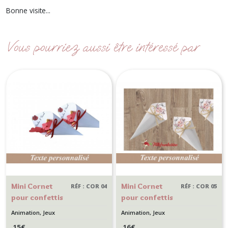
Bonne visite...
Vous pourriez aussi être intéressé par
Mini Cornet
Mini Cornet
RÉF : COR 04
RÉF : COR 05
pour confettis
pour confettis
- lot de 10 -
- Lot de 10 -
Animation, Jeux
Animation, Jeux
Animation
Animation
15
€
16
€