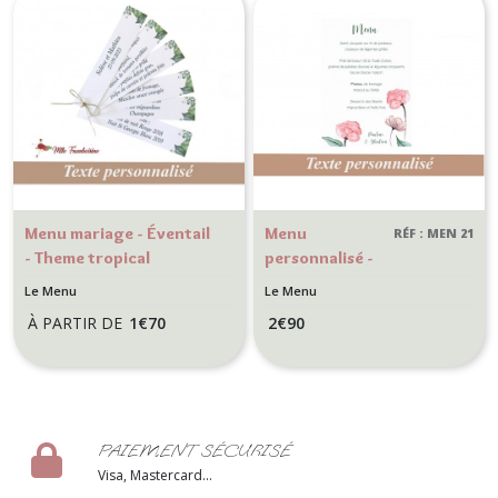
Menu mariage - Éventail
Menu
RÉF : MEN 21
- Theme tropical
personnalisé -
Mariage -
Le Menu
Le Menu
Motif floral
À PARTIR DE
1
€
70
2
€
90
aquarelle
PAIEMENT SÉCURISÉ
Visa, Mastercard...