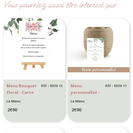
Vous pourriez aussi être intéressé par
Menu Bouquet
Menu
RÉF : MEN 13
RÉF : MEN 17
floral - Carte
personnalisé -
personnalisée,
Mariage -
Le Menu
Le Menu
motif floral,
Motif tropical
2
€
90
2
€
90
bouquet de
fleurs pastel,
pour Mariage
Champêtre