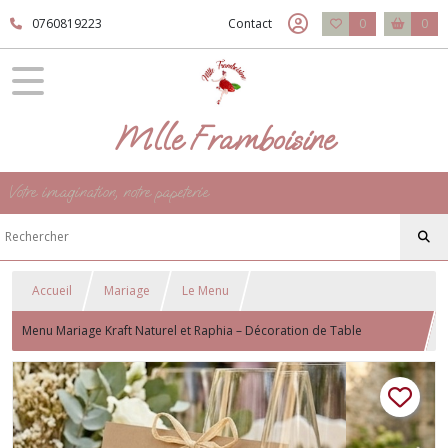
0760819223
Contact
0
0
Mlle Framboisine
Votre imagination, notre papeterie
Accueil
Mariage
Le Menu
Menu Mariage Kraft Naturel et Raphia – Décoration de Table
Champêtre Chic