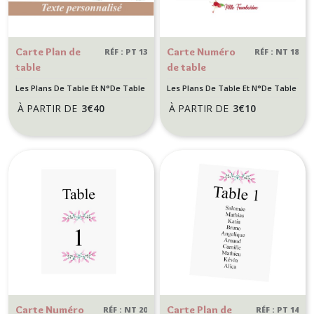
Carte Plan de
Carte Numéro
RÉF : PT 13
RÉF : NT 18
table
de table
personnalisée -
personnalisée -
Les Plans De Table Et N°De Table
Les Plans De Table Et N°De Table
Mariage - Motif
Mariage - Coeur
À PARTIR DE
3
€
40
À PARTIR DE
3
€
10
floral aquarelle
floral
Carte Numéro
Carte Plan de
RÉF : NT 20
RÉF : PT 14