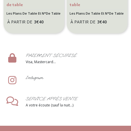
de table
table
personnalisée
personnalisée -
Les Plans De Table Et N°De Table
Les Plans De Table Et N°De Table
pour
Mariage ou
À PARTIR DE
3
€
40
À PARTIR DE
3
€
40
Anniversaire ou
anniversaire
Mariage thème
thème Floral -
nature florale -
ROMANCE
Romance fleurie
FLEURIE
PAIEMENT SÉCURISÉ
Visa, Mastercard...
Instagram
SERVICE APRÈS VENTE
A votre écoute (sauf la nuit...)