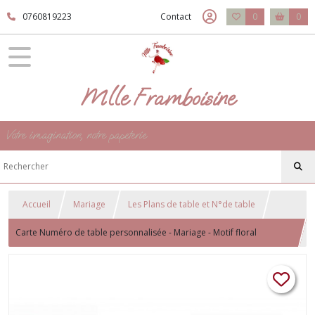
0760819223
Contact
0
0
Mlle Framboisine
Votre imagination, notre papeterie
Accueil
Mariage
Les Plans de table et N°de table
Carte Numéro de table personnalisée - Mariage - Motif floral
aquarelle