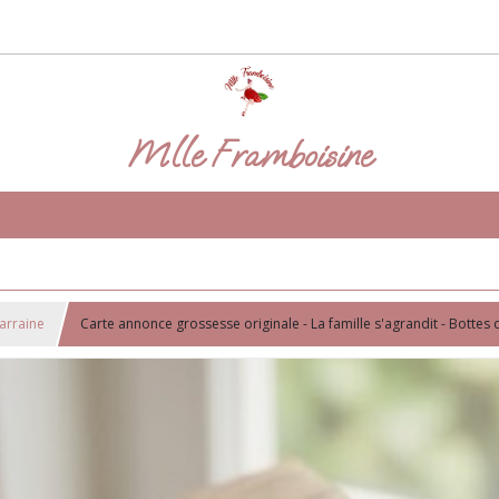
Mlle Framboisine
arraine
Carte annonce grossesse originale - La famille s'agrandit - Bottes 