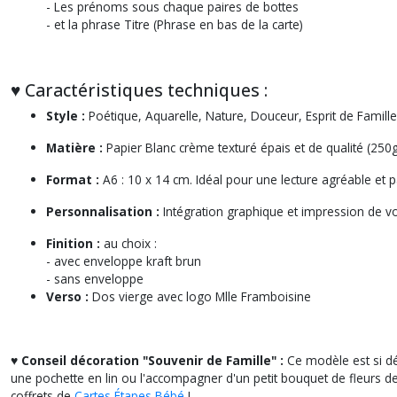
- Les prénoms sous chaque paires de bottes
- et la phrase Titre (Phrase en bas de la carte)
♥︎ Caractéristiques techniques :
Style :
Poétique, Aquarelle, Nature, Douceur, Esprit de Famille.
Matière :
Papier Blanc crème texturé épais et de qualité (250g
Format :
A6 : 10 x 14 cm. Idéal pour une lecture agréable et pa
Personnalisation :
Intégration graphique et impression de vo
Finition :
au choix :
- avec enveloppe kraft brun
- sans enveloppe
Verso :
Dos vierge avec logo Mlle Framboisine
♥︎ Conseil décoration "Souvenir de Famille" :
Ce modèle est si dél
une pochette en lin ou l'accompagner d'un petit bouquet de fleurs d
coffrets de
Cartes Étapes Bébé
!