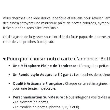
Vous cherchez une idée douce, poétique et visuelle pour révéler l'ar
des aînés) côtoyant une minuscule paire de bottes colorées, symbolis
fraîcheur et de sensibilité irrésistible.
Qu'il s'agisse de la glisser sous l'oreiller du futur papa, de la rem
cœur de vos proches à coup sûr.
♥︎ Pourquoi choisir notre carte d'annonce "Bott
Une Métaphore Pleine de Tendresse :
L'image des petites
Un Rendu style Aquarelle Élégant :
Les touches de couleurs
Qualité Artisanale Française :
Chaque carte est imaginée, mi
pour une tenue impeccable.
Personnalisation Sur-Mesure :
Nous intégrons vos textes a
- Le Nombre de bottes
- Le modèle de bottes (photos 5, 6, 7 et 8)