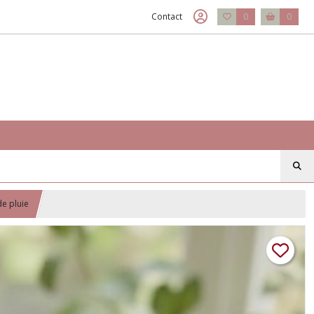
Contact
0
0
de pluie