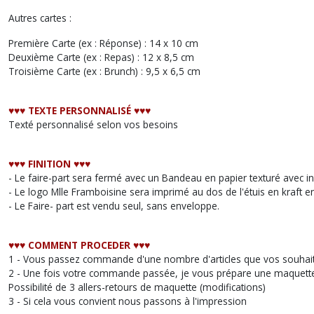
Autres cartes :
Première Carte (ex : Réponse) : 14 x 10 cm
Deuxième Carte (ex : Repas) : 12 x 8,5 cm
Troisième Carte (ex : Brunch) : 9,5 x 6,5 cm
♥︎♥︎♥︎ TEXTE PERSONNALISÉ ♥︎♥︎♥︎
Texté personnalisé selon vos besoins
♥︎♥︎♥︎ FINITION ♥︎♥︎♥︎
- Le faire-part sera fermé avec un Bandeau en papier texturé avec in
- Le logo Mlle Framboisine sera imprimé au dos de l'étuis en kraft en 
- Le Faire- part est vendu seul, sans enveloppe.
♥︎♥︎♥︎ COMMENT PROCEDER ♥︎♥︎♥︎
1 - Vous passez commande d'une nombre d'articles que vos souhait
2 - Une fois votre commande passée, je vous prépare une maquette 
Possibilité de 3 allers-retours de maquette (modifications)
3 - Si cela vous convient nous passons à l'impression