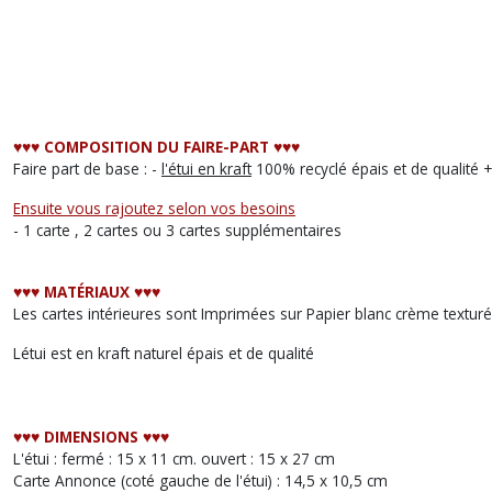
♥︎♥︎♥︎ COMPOSITION DU FAIRE-PART ♥︎♥︎♥︎
Faire part de base : -
l'étui en kraft
100% recyclé épais et de qualité 
Ensuite vous rajoutez selon vos besoins
- 1 carte , 2 cartes ou 3 cartes supplémentaires
♥︎♥︎♥︎ MATÉRIAUX ♥︎♥︎♥︎
Les cartes intérieures sont Imprimées sur Papier blanc crème texturé
Létui est en kraft naturel épais et de qualité
♥︎♥︎♥︎ DIMENSIONS ♥︎♥︎♥︎
L'étui : fermé : 15 x 11 cm. ouvert : 15 x 27 cm
Carte Annonce (coté gauche de l'étui) : 14,5 x 10,5 cm