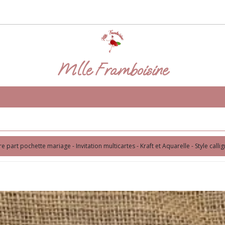
Mlle Framboisine
re part pochette mariage - Invitation multicartes - Kraft et Aquarelle - Style calli