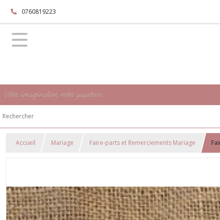
0760819223
Votre imagination, notre papeterie
Accueil
Mariage
Faire-parts et Remerciements Mariage
Fai