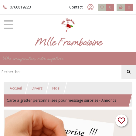
0760819223
Contact
0
0
Mlle Framboisine
Votre imagination, notre papeterie
Accueil
Divers
Noël
Carte à gratter personnalisée pour message surprise - Annonce
surprise - Motif Bonnet de Noël