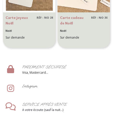
Carte joyeux
Carte cadeau
RÉF : NO 28
RÉF : NO 30
Noël
de Noël
Personnalisée
personnalisé
Noël
Noël
avec message
avec message
Sur demande
Sur demande
surprise -
surprise -
Annonce
Annonce
grossesse,
grossesse,
demande
demande
témoin,
témoin,
PAIEMENT SÉCURISÉ
demoiselle
demoiselle
Visa, Mastercard...
d'honneur,
d'honneur,
parrain
parrain...
marraine
Instagram
SERVICE APRÈS VENTE
A votre écoute (sauf la nuit...)