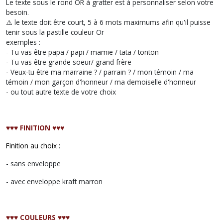
Le texte sous le rond OR à gratter est à personnaliser selon votre
besoin.
⚠️ le texte doit être court, 5 à 6 mots maximums afin qu'il puisse
tenir sous la pastille couleur Or
exemples :
- Tu vas être papa / papi / mamie / tata / tonton
- Tu vas être grande soeur/ grand frère
- Veux-tu être ma marraine ? / parrain ? / mon témoin / ma
témoin / mon garçon d'honneur / ma demoiselle d'honneur
- ou tout autre texte de votre choix
♥︎♥︎♥︎ FINITION ♥︎♥︎♥︎
Finition au choix :
- sans enveloppe
- avec enveloppe kraft marron
♥︎♥︎♥︎ COULEURS ♥︎♥︎♥︎