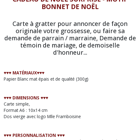
BONNET DE NOËL
Carte à gratter pour annoncer de façon
originale votre grossesse, ou faire sa
demande de parrain / marraine, Demande de
témoin de mariage, de demoiselle
d'honneur...
♥︎♥︎♥︎ MATÉRIAUX♥︎♥︎♥︎
Papier Blanc mat épais et de qualité (300g)
♥︎♥︎♥︎ DIMENSIONS ♥︎♥︎♥︎
Carte simple,
Format A6 : 10x14 cm
Dos vierge avec logo Mlle Framboisine
♥︎♥︎♥︎ PERSONNALISATION ♥︎♥︎♥︎