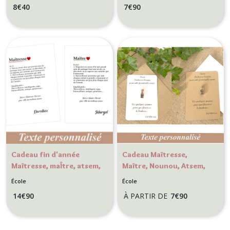
8
€
40
7
€
90
de fin d'année
Cadeau fin
scolaire,
d'année
maitresse,
scolaire
maitre, Astem,
personnalisé
Avs, Nounou
Cadeau fin d'année
Cadeau Maîtresse,
Maîtresse, maÎtre, atsem,
Maître, Nounou, Atsem,
ans, nounou... Affiche
Avs - Carte
École
École
personnalisée style
personnalisée - Fiole
14
€
90
À PARTIR DE
7
€
90
Définition Dictionnaire
graines de fleurs