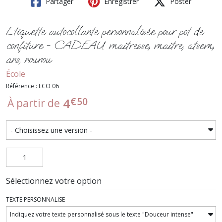
Partager
Enregistrer
Poster
Etiquette autocollante personnalisée pour pot de
confiture - CADEAU maitresse, maitre, atsem,
ans, nounou
École
Référence : ECO 06
€
50
4
À partir de
Sélectionnez votre option
TEXTE PERSONNALISE