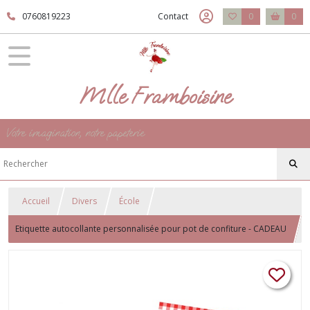
0760819223
Contact
0
0
Mlle Framboisine
Votre imagination, notre papeterie
Accueil
Divers
École
Etiquette autocollante personnalisée pour pot de confiture - CADEAU
maitresse, maitre, atsem, ans, nounou