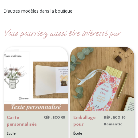
D'autres modèles dans la boutique
Vous pourriez aussi être intéressé par
Carte
Emballage
RÉF : ECO 08
RÉF : ECO 10
personnalisée
pour
Romantic
avec graines a
tablette de
folk
École
École
semer, cadeau
chocolat -