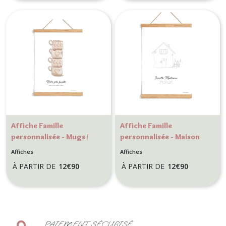
Affiche Famille
Affiche Famille
personnalisée - Mugs /
personnalisée - Maison
tasse coeur - Décoration
de famille - Décoration
Affiches
Affiches
murale Cuisine
murale personnalisé
À PARTIR DE
12
€
90
À PARTIR DE
12
€
90
PAIEMENT SÉCURISÉ