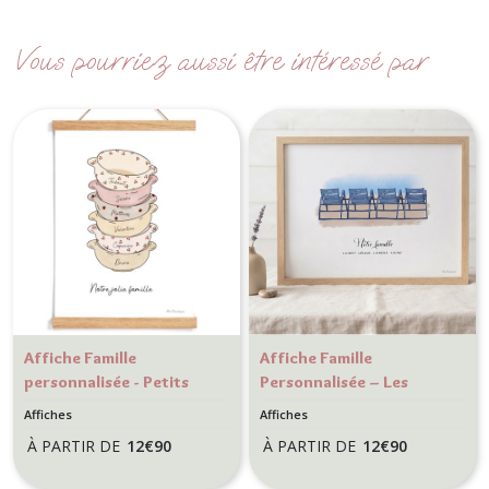
Vous pourriez aussi être intéressé par
Affiche Famille
Affiche Famille
personnalisée - Petits
Personnalisée – Les
bols - Décoration murale
Chaises Bleues de Nice
Affiches
Affiches
Cuisine personnalisée
À PARTIR DE
12
€
90
À PARTIR DE
12
€
90