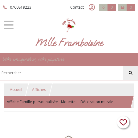
0760819223
Contact
0
0
Mlle Framboisine
Votre imagination, notre papeterie
Accueil
Affiches
Affiche Famille personnalisée - Mouettes - Décoration murale
personnalisé