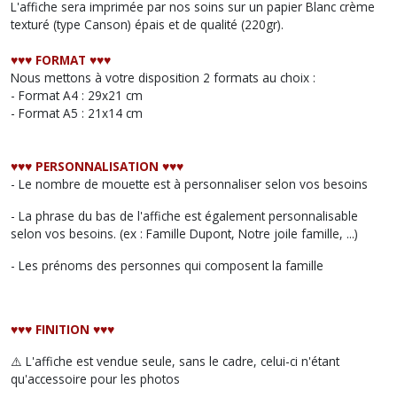
L'affiche sera imprimée par nos soins sur un papier Blanc crème
texturé (type Canson) épais et de qualité (220gr).
♥︎♥︎♥︎ FORMAT ♥︎♥︎♥︎
Nous mettons à votre disposition 2 formats au choix :
- Format A4 : 29x21 cm
- Format A5 : 21x14 cm
♥︎♥︎♥︎ PERSONNALISATION ♥︎♥︎♥︎
- Le nombre de mouette est à personnaliser selon vos besoins
- La phrase du bas de l'affiche est également personnalisable
selon vos besoins. (ex : Famille Dupont, Notre joile famille, ...)
- Les prénoms des personnes qui composent la famille
♥︎♥︎♥︎ FINITION ♥︎♥︎♥︎
⚠️ L'affiche est vendue seule, sans le cadre, celui-ci n'étant
qu'accessoire pour les photos