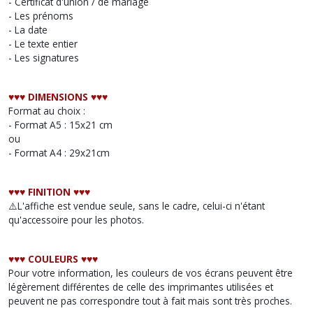
- Certificat d'union / de mariage
- Les prénoms
- La date
- Le texte entier
- Les signatures
♥︎♥︎♥︎ DIMENSIONS ♥︎♥︎♥︎
Format au choix :
- Format A5 : 15x21 cm
ou
- Format A4 : 29x21cm
♥︎♥︎♥︎ FINITION ♥︎♥︎♥︎
⚠️L'affiche est vendue seule, sans le cadre, celui-ci n'étant
qu'accessoire pour les photos.
♥︎♥︎♥︎ COULEURS ♥︎♥︎♥︎
Pour votre information, les couleurs de vos écrans peuvent être
légèrement différentes de celle des imprimantes utilisées et
peuvent ne pas correspondre tout à fait mais sont très proches.