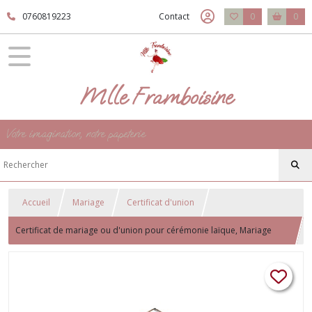
0760819223
Contact
0
0
Mlle Framboisine
Votre imagination, notre papeterie
Accueil
Mariage
Certificat d'union
Certificat de mariage ou d'union pour cérémonie laïque, Mariage
thème Agrumes - Motif Citron