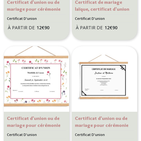
Certificat d'union ou de
Certificat de mariage
mariage pour cérémonie
laïque, certificat d'union
Laïque - Motif Tulipe
pour mariage provençal
Certificat D'union
Certificat D'union
- Motif Olivier
À PARTIR DE
12
€
90
À PARTIR DE
12
€
90
Certificat d'union ou de
Certificat d'union ou de
mariage pour cérémonie
mariage pour cérémonie
Laïque - Motif Petites
Laïque - Motif Petit
Certificat D'union
Certificat D'union
fleurs des champs
noeud noir et blanc