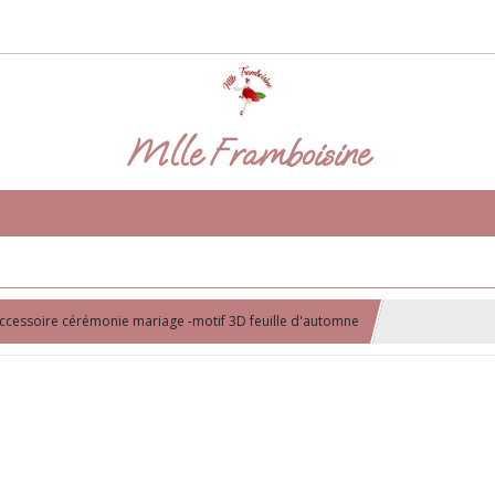
Mlle Framboisine
ccessoire cérémonie mariage -motif 3D feuille d'automne