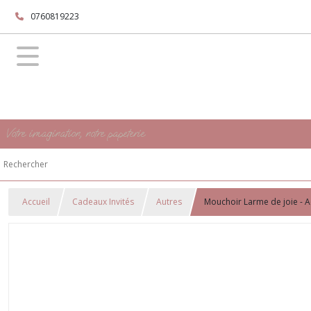
0760819223
Votre imagination, notre papeterie
Accueil
Cadeaux Invités
Autres
Mouchoir Larme de joie - A