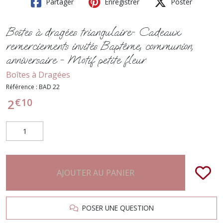
Partager
Enregistrer
Poster
Boîtes à dragées triangulaire- Cadeaux
remerciements invités Baptême, communion,
anniversaire - Motif petite fleur
Boîtes à Dragées
Référence :
BAD 22
€
10
2
AJOUTER AU PANIER
POSER UNE QUESTION