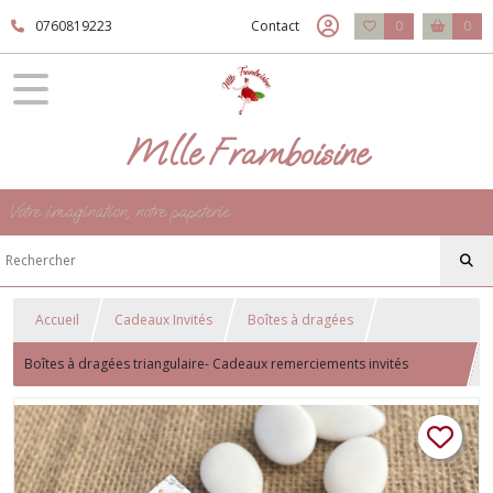
0760819223
Contact
0
0
Mlle Framboisine
Votre imagination, notre papeterie
Accueil
Cadeaux Invités
Boîtes à dragées
Boîtes à dragées triangulaire- Cadeaux remerciements invités
Baptême, communion, anniversaire - Motif petite fleur