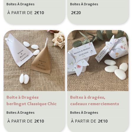
invités Mariage thème
personnalisée
Boîtes À Dragées
Boîtes À Dragées
Destination / Voyage
pour cadeaux
À PARTIR DE
2
€
10
2
€
20
de
remerciements
invités - pour
Mariage,
Baptême,
communion,
anniversaire -
Motif Tulipe
Boîte à Dragées
Boîtes à dragées,
berlingot Classique Chic
cadeaux remerciements
– Cadeau Invités Élégant
invités - Mariage,
Boîtes À Dragées
Boîtes À Dragées
- Kraft ou blanc
Baptême, communion -
À PARTIR DE
2
€
10
À PARTIR DE
2
€
10
Boite fraise - Motif
Petites fleur