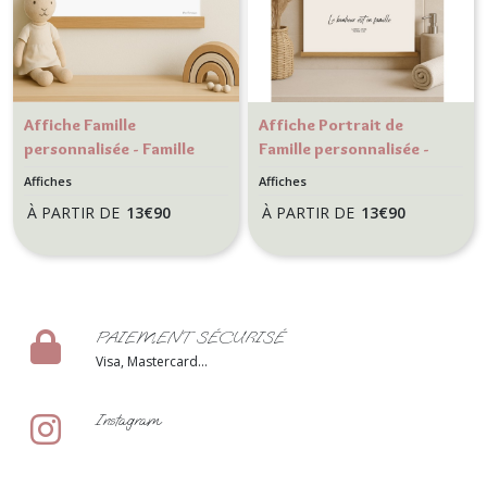
Affiche Famille
Affiche Portrait de
personnalisée - Famille
Famille personnalisée -
ours - Décoration murale
Brosse à dent -
Affiches
Affiches
enfantine minimaliste
Décoration murale pour
À PARTIR DE
13
€
90
À PARTIR DE
13
€
90
noir et blanc - Cadeau
Salle de bain
personnalisé
PAIEMENT SÉCURISÉ
Visa, Mastercard...
Instagram