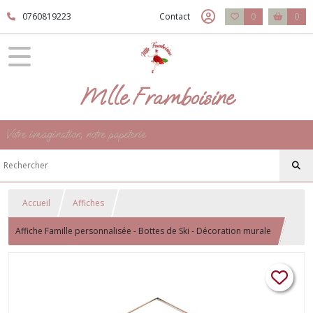
0760819223
Contact
0
0
Mlle Framboisine
Votre imagination, notre papeterie
Accueil
Affiches
Affiche Famille personnalisée - Bottes de Ski - Décoration murale