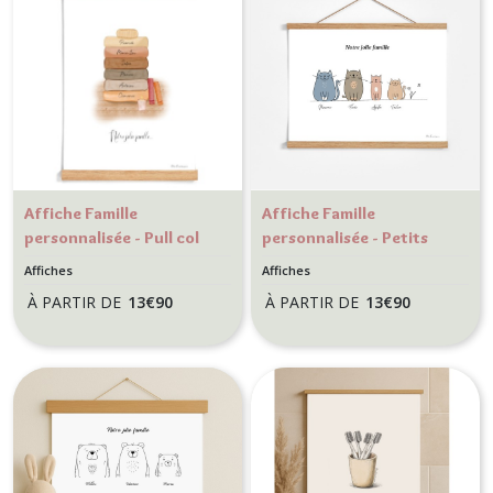
Affiche Famille
Affiche Famille
personnalisée - Pull col
personnalisée - Petits
roulé - Décoration
chats - Décoration
Affiches
Affiches
Automne hiver murale
murale - Cadeau
À PARTIR DE
13
€
90
À PARTIR DE
13
€
90
personnalisée
personnalisé