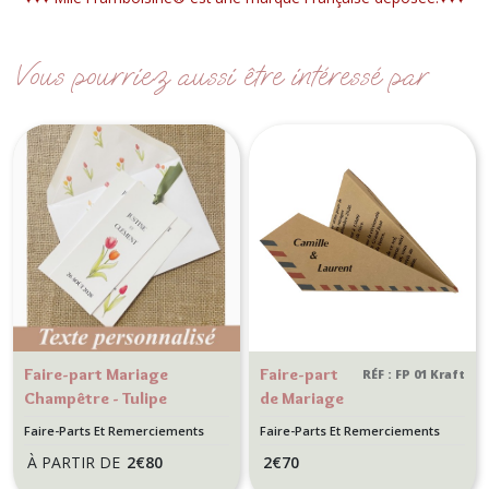
Vous pourriez aussi être intéressé par
Faire-part Mariage
Faire-part
RÉF : FP 01 Kraft
Champêtre - Tulipe
de Mariage
Thème
Faire-Parts Et Remerciements
Faire-Parts Et Remerciements
voyage -
Mariage
Mariage
À PARTIR DE
2
€
80
2
€
70
Invitation