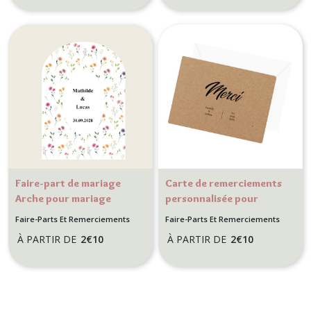
Origami
avion - Bleu
blanc
rouge
Version
Kraft
naturel
Faire-part de mariage
Carte de remerciements
Arche pour mariage
personnalisée pour
champêtre, nature -
mariage, baptème,
Faire-Parts Et Remerciements
Faire-Parts Et Remerciements
Motif petites fleurs
communion... Carte
Mariage
Mariage
À PARTIR DE
2
€
10
À PARTIR DE
2
€
10
"Merci"