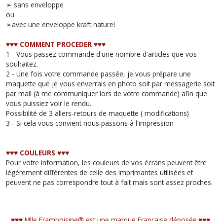
➢ sans enveloppe
ou
➢avec une enveloppe kraft naturel
♥︎♥︎♥︎ COMMENT PROCEDER ♥︎♥︎♥︎
1 - Vous passez commande d'une nombre d'articles que vos
souhaitez.
2 - Une fois votre commande passée, je vous prépare une
maquette que je vous enverrais en photo soit par messagerie soit
par mail (à me communiquer lors de votre commande) afin que
vous puissiez voir le rendu.
Possibilité de 3 allers-retours de maquette ( modifications)
3 - Si cela vous convient nous passons à l'impression
♥︎♥︎♥︎ COULEURS ♥︎♥︎♥︎
Pour votre information, les couleurs de vos écrans peuvent être
légèrement différentes de celle des imprimantes utilisées et
peuvent ne pas correspondre tout à fait mais sont assez proches.
♥︎♥︎♥︎ Mlle Framboisine® est une marque Française déposée.♥︎♥︎♥︎