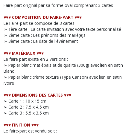
Faire-part original par sa forme oval comprenant 3 cartes
♥︎♥︎♥︎ COMPOSITION DU FAIRE-PART ♥︎♥︎♥︎
Le Faire-part se compose de 3 cartes :
➢ 1ère carte : La carte invitation avec votre texte personnalisé
➢ 2ème carte : Les prénoms des marié(e)s
➢ 3ème carte : La date de l'événement
♥︎♥︎♥︎ MATÉRIAUX ♥︎♥︎♥︎
Le faire part existe en 2 versions :
➢ Papier blanc mat épais et de qualité (300g) avec lien en satin
Blanc
➢ Papier blanc crème texturé (Type Canson) avec lien en satin
Ivoire
♥︎♥︎♥︎ DIMENSIONS DES CARTES ♥︎♥︎♥︎
➢ Carte 1 : 10 x 15 cm
➢ Carte 2 : 7,5 x 4,5 cm
➢ Carte 3 : 5,5 x 3,5 cm
♥︎♥︎♥︎ FINITION ♥︎♥︎♥︎
Le faire-part est vendu soit :