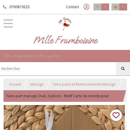
0760819223
Contact
0
0
Mlle Framboisine
Votre imagination, notre papeterie
Accueil
Mariage
Faire-parts et Remerciements Mariage
Faire-part mariage Oval, 3 pièces - Motif Carte du monde pour
mariage thème Voyage/destination