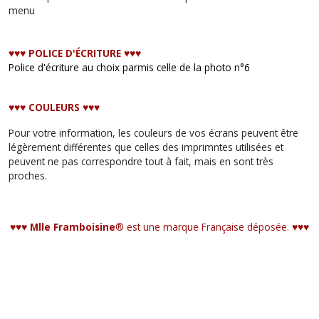
menu
♥︎♥︎♥︎ POLICE D'ÉCRITURE ♥︎♥︎♥︎
Police d'écriture au choix parmis celle de la photo n°6
♥︎♥︎♥︎ COULEURS ♥︎♥︎♥︎
Pour votre information, les couleurs de vos écrans peuvent être
légèrement différentes que celles des imprimntes utilisées et
peuvent ne pas correspondre tout à fait, mais en sont très
proches.
♥︎♥︎♥︎ Mlle Framboisine
® est une marque Française déposée. ♥︎♥︎♥︎