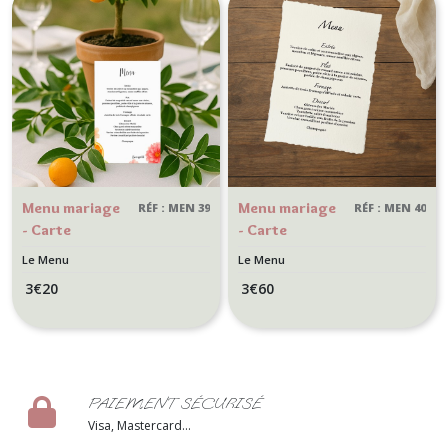
Menu mariage
Menu mariage
RÉF : MEN 39
RÉF : MEN 40
- Carte
- Carte
personnalisée
personnalisée
Le Menu
Le Menu
pour mariage
pour mariage -
3
€
20
3
€
60
floral - Motif
Papier Texturé
Orange et
- Contours
fleurs colorées
effet déchiré
PAIEMENT SÉCURISÉ
Visa, Mastercard...