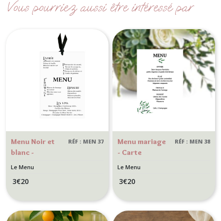
Vous pourriez aussi être intéressé par
Menu Noir et
Menu mariage
RÉF : MEN 37
RÉF : MEN 38
blanc -
- Carte
Décoration de
personnalisée
Le Menu
Le Menu
table mariage -
pour mariage
3
€
20
3
€
20
Thème Chic et
Provençal-
Elégance
Motif Olivier