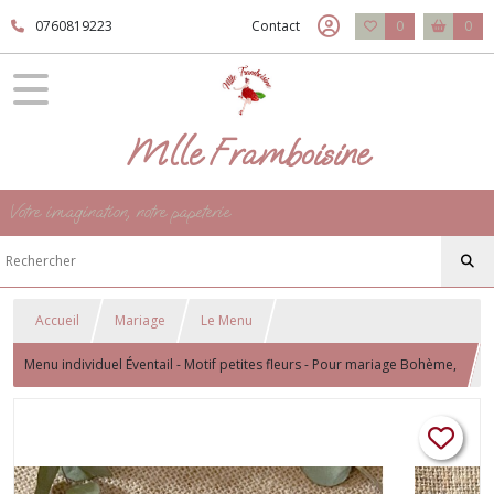
0760819223
Contact
0
0
Mlle Framboisine
Votre imagination, notre papeterie
Accueil
Mariage
Le Menu
Menu individuel Éventail - Motif petites fleurs - Pour mariage Bohème,
champêtre