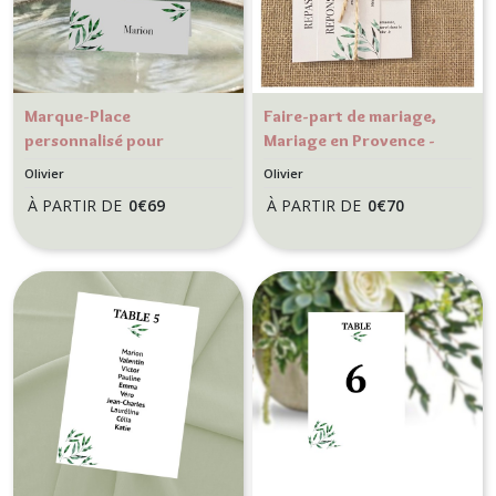
Marque-Place
Faire-part de mariage,
personnalisé pour
Mariage en Provence -
Mariage provençal -
Thème Olivier
Olivier
Olivier
Thème Olivier
À PARTIR DE
0
€
69
À PARTIR DE
0
€
70