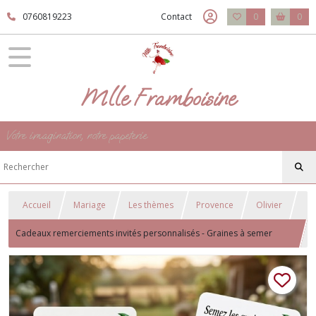
0760819223
Contact
0
0
Mlle Framboisine
Votre imagination, notre papeterie
Accueil
Mariage
Les thèmes
Provence
Olivier
Cadeaux remerciements invités personnalisés - Graines à semer
Mariage provençal, Thème Olivier