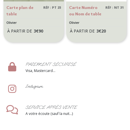
Carte plan de
Carte Numéro
RÉF : PT 25
RÉF : NT 31
table
ou Nom de table
personnalisée
personnalisée
Olivier
Olivier
pour Mariage
pour Mariage
À PARTIR DE
3
€
90
À PARTIR DE
3
€
20
Provençal -
Provençal -
Décoration de
Décoration de
mariage - Thème
mariage - Thème
Olivier
Olivier
PAIEMENT SÉCURISÉ
Visa, Mastercard...
Instagram
SERVICE APRÈS VENTE
A votre écoute (sauf la nuit...)