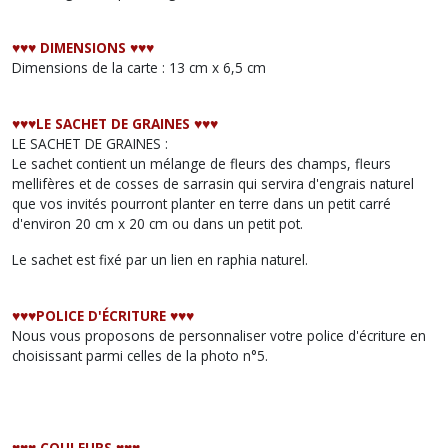
♥︎♥︎♥︎ DIMENSIONS ♥︎♥︎♥︎
Dimensions de la carte : 13 cm x 6,5 cm
♥︎♥︎♥︎LE SACHET DE GRAINES ♥︎♥︎♥︎
LE SACHET DE GRAINES :
Le sachet contient un mélange de fleurs des champs, fleurs
mellifères et de cosses de sarrasin qui servira d'engrais naturel
que vos invités pourront planter en terre dans un petit carré
d'environ 20 cm x 20 cm ou dans un petit pot.
Le sachet est fixé par un lien en raphia naturel.
♥︎♥︎♥︎POLICE D'ÉCRITURE ♥︎♥︎♥︎
Nous vous proposons de personnaliser votre police d'écriture en
choisissant parmi celles de la photo n°5.
♥︎♥︎♥︎ COULEURS ♥︎♥︎♥︎