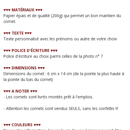
♥︎♥︎♥︎
MATÉRIAUX
♥︎♥︎♥︎
Papier épais et de qualité (200g) qui permet un bon maintien du
cornet.
♥︎♥︎♥︎ TEXTE
♥︎♥︎♥︎
Texte personnalisé avec les prénoms ou autre de votre choix
♥︎♥︎♥︎ POLICE D'ÉCRITURE
♥︎♥︎♥︎
Police d'écriture au choix parmi celles de la photo n° 7
♥︎♥︎♥︎ DIMENSIONS
♥︎♥︎♥︎
Dimensions du cornet : 6 cm x 14 cm (de la pointe la plus haute à
la pointe du bas du cornet)
♥︎♥︎♥︎ A NOTER ♥︎♥︎♥︎
- Les cornets sont livrés montés prêt à l'emplois.
- Attention les cornets sont vendus SEULS, sans les confettis !!!
♥︎♥︎♥︎ COULEURS ♥︎♥︎♥︎