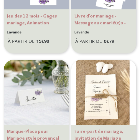
Jeu des 12 mois - Gages
Livre d'or mariage -
mariage, Animation
Message aux marié(e)s -
mariage - Mariage Thème
Mariage thème Provence
Lavande
Lavande
Provence - Modèle
- Modèle Lavande
À PARTIR DE
15
€
90
À PARTIR DE
0
€
79
Lavande
Marque-Place pour
Faire-part de mariage,
Mariage style provençal
Invitation de Mariage