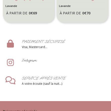
- Motif Lavande
Thème Provence -
Lavande
Lavande
Modèle Lavande
À PARTIR DE
0
€
69
À PARTIR DE
0
€
70
PAIEMENT SÉCURISÉ
Visa, Mastercard...
Instagram
SERVICE APRÈS VENTE
A votre écoute (sauf la nuit...)