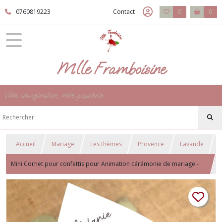
0760819223
Contact
0
0
Mlle Framboisine
Votre imagination, notre papeterie
Accueil
Mariage
Les thèmes
Provence
Lavande
Mini Cornet pour confettis pour Animation cérémonie de mariage -
Mariage Thème Provence - Modèle Lavande