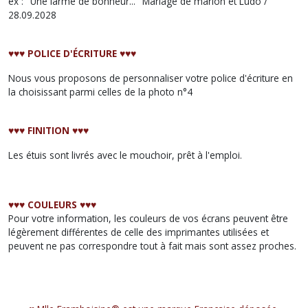
ex : "Une larme de bonheur..." Mariage de marion et Ludo /
28.09.2028
♥︎♥︎♥︎ POLICE D'ÉCRITURE ♥︎♥︎♥︎
Nous vous proposons de personnaliser votre police d'écriture en
la choisissant parmi celles de la photo n°4
♥︎♥︎♥︎ FINITION ♥︎♥︎♥︎
Les étuis sont livrés avec le mouchoir, prêt à l'emploi.
♥︎♥︎♥︎ COULEURS ♥︎♥︎♥︎
Pour votre information, les couleurs de vos écrans peuvent être
légèrement différentes de celle des imprimantes utilisées et
peuvent ne pas correspondre tout à fait mais sont assez proches.