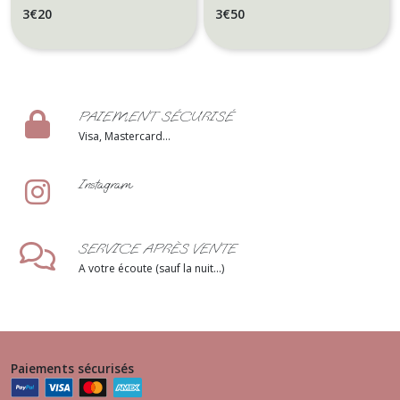
champêtre, bohème -
ou
3
€
20
3
€
50
Modèle Kraft et dentelle
anniversaire
Bohème,
champêtre -
Modèle Kraft
et Dentelle
PAIEMENT SÉCURISÉ
Visa, Mastercard...
Instagram
SERVICE APRÈS VENTE
A votre écoute (sauf la nuit...)
Paiements sécurisés