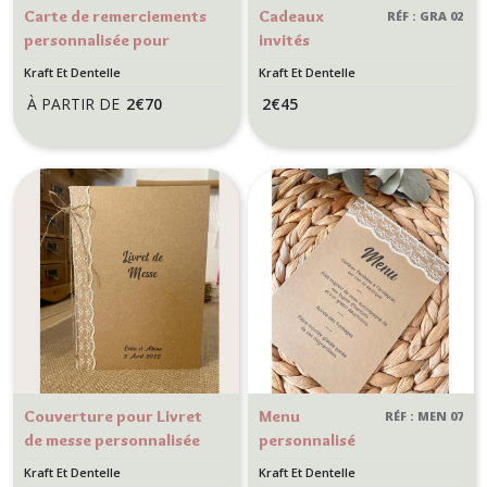
Carte de remerciements
Cadeaux
RÉF : GRA 02
personnalisée pour
invités
mariage Style Bohème,
personnalisés
Kraft Et Dentelle
Kraft Et Dentelle
champêtre - Modèle
pour mariage -
À PARTIR DE
2
€
70
2
€
45
kraft et dentelle
Graines à
semer -
Champêtre,
bohème -
MODÈLE Kraft,
Dentelle et
satin
Couverture pour Livret
Menu
RÉF : MEN 07
de messe personnalisée
personnalisé
pour mariage style
pour Mariage
Kraft Et Dentelle
Kraft Et Dentelle