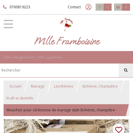
0760819223
Contact
0
0
Mlle Framboisine
Votre imagination, notre papeterie
Accueil
Mariage
Les thèmes
Bohème, Champêtre
Kraft et dentelle
Mouchoir pour cérémonie de mariage style Bohème, champêtre -
Une larme de Bonheur - Modèle Kraft et dentelle