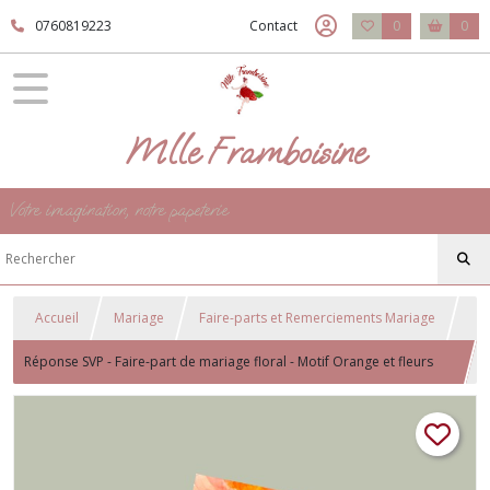
0760819223
Contact
0
0
Mlle Framboisine
Votre imagination, notre papeterie
Accueil
Mariage
Faire-parts et Remerciements Mariage
Réponse SVP - Faire-part de mariage floral - Motif Orange et fleurs
colorées