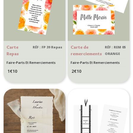
Carte
Carte de
RÉF : FP 39 Repas
RÉF : REM 05
Repas
remerciements
ORANGE
pour
personnalisée
FLORALE
Faire-Parts Et Remerciements
Faire-Parts Et Remerciements
Faire-part
pour mariage
Mariage
Mariage
1
€
10
2
€
10
de mariage
Thème Nature,
floral -
floral, Motif
Motif
orange et
Orange et
fleurs colorées
fleurs
colorées