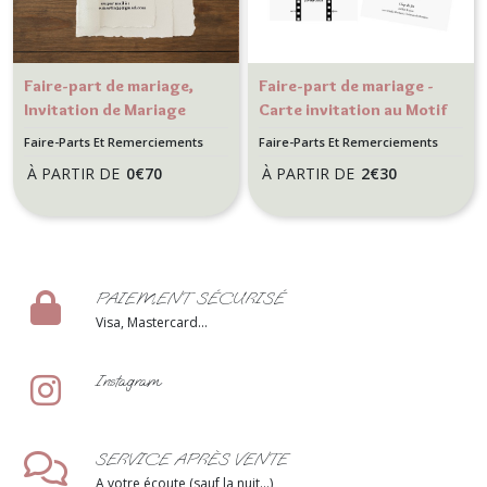
Faire-part de mariage,
Faire-part de mariage -
Invitation de Mariage
Carte invitation au Motif
Papier texturé effet
Cinéma
Faire-Parts Et Remerciements
Faire-Parts Et Remerciements
déchiré
Mariage
Mariage
À PARTIR DE
0
€
70
À PARTIR DE
2
€
30
PAIEMENT SÉCURISÉ
Visa, Mastercard...
Instagram
SERVICE APRÈS VENTE
A votre écoute (sauf la nuit...)