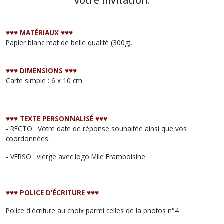
votre invitation.
♥︎♥︎♥︎
MATÉRIAUX
♥︎♥︎♥︎
Papier blanc mat de belle qualité (300g).
♥︎♥︎♥︎
DIMENSIONS
♥︎♥︎♥︎
Carte simple : 6 x 10 cm
♥︎♥︎♥︎
TEXTE PERSONNALISÉ
♥︎♥︎♥︎
- RECTO : Votre date de réponse souhaitée ainsi que vos
coordonnées.
- VERSO : vierge avec logo Mlle Framboisine
♥︎♥︎♥︎
POLICE D'ÉCRITURE
♥︎♥︎♥︎
Police d'écriture au choix parmi celles de la photos n°4