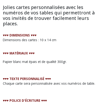
Jolies cartes personnalisées avec les
numéros de vos tables qui permettront à
vos invités de trouver facilement leurs
places.
♥︎♥︎♥︎ DIMENSIONS ♥︎♥︎♥︎
Dimensions des cartes : 10 x 14 cm
♥︎♥︎♥︎ MATÉRIAUX ♥︎♥︎♥︎
Papier blanc mat épais et de qualité 300gr.
♥︎♥︎♥︎ TEXTE PERSONNALISÉ ♥︎♥︎♥︎
Chaque carte sera personnalisée avec vos numéros de table.
♥︎♥︎♥︎ POLICE D'ÉCRITURE ♥︎♥︎♥︎