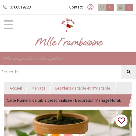
0760819223
Contact
0
0
Mlle Framboisine
Votre imagination, notre papeterie
Accueil
Mariage
Les Plans de table et N°de table
Carte Numéro de table personnalisée - Décoration Mariage Floral,
nature - Motif Orange et fleurs colorées