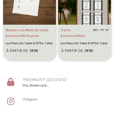
Numéro ou Nom de table
Carte
RÉF : PT 07
personnalisée pour
personnalisée
mariage chic et élégant
avec Noms de
Les Plans De Table Et N°De Table
Les Plans De Table Et N°De Table
en Papier Texturé -
table et leurs
À PARTIR DE
3
€
90
À PARTIR DE
3
€
90
Contours effet déchiré
invités pour
mariage ou
anniversaire -
Motif cinéma
PAIEMENT SÉCURISÉ
Visa, Mastercard...
Instagram