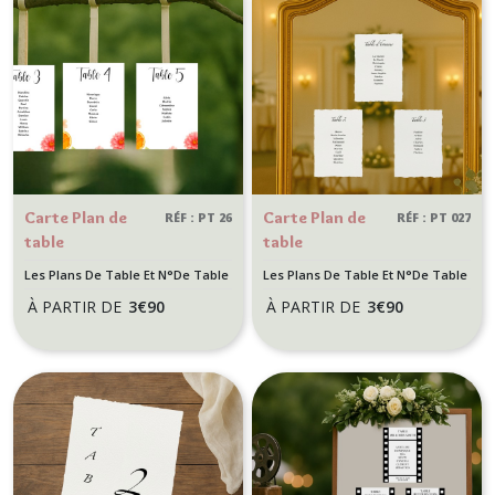
Carte Plan de
Carte Plan de
RÉF : PT 26
RÉF : PT 027
table
table
personnalisée -
personnalisée -
Les Plans De Table Et N°De Table
Les Plans De Table Et N°De Table
Décoration
Mariage chic et
À PARTIR DE
3
€
90
À PARTIR DE
3
€
90
Mariage Floral,
élégant -
nature - Motif
Papier Texturé
Orange et
et Contours
fleurs colorées
effet déchiré