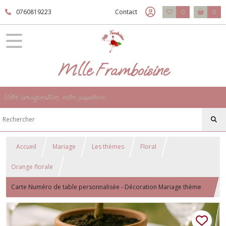
0760819223
Contact
0
0
Mlle Framboisine
Votre imagination, notre papeterie
Accueil
Mariage
Les thèmes
Floral
Orange florale
Carte Numéro de table personnalisée - Décoration Mariage thème
Floral, nature - Modèle Orange Florale