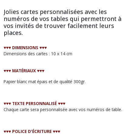
Jolies cartes personnalisées avec les
numéros de vos tables qui permettront à
vos invités de trouver facilement leurs
places.
♥︎♥︎♥︎ DIMENSIONS ♥︎♥︎♥︎
Dimensions des cartes : 10 x 14 cm
♥︎♥︎♥︎ MATÉRIAUX ♥︎♥︎♥︎
Papier blanc mat épais et de qualité 300gr.
♥︎♥︎♥︎ TEXTE PERSONNALISÉ ♥︎♥︎♥︎
Chaque carte sera personnalisée avec vos numéros de table.
♥︎♥︎♥︎ POLICE D'ÉCRITURE ♥︎♥︎♥︎