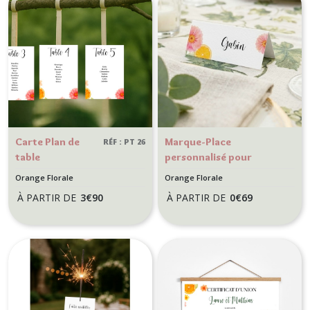
Carte Plan de
Marque-Place
RÉF : PT 26
table
personnalisé pour
personnalisée -
Mariage thème Floral,
Orange Florale
Orange Florale
Décoration
nature - Modèle Orange
À PARTIR DE
3
€
90
À PARTIR DE
0
€
69
Mariage style
florale
Floral, nature -
Modèle Orange
Florale