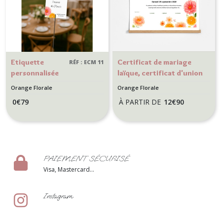
Etiquette
Certificat de mariage
RÉF : ECM 11
personnalisée
laïque, certificat d'union
pour Baton
pour mariage Thème
Orange Florale
Orange Florale
scintillant,
Nature, floral - Modèle
0
€
79
À PARTIR DE
12
€
90
cierge
Orange florale
magique -
Animation
mariage
Nature, floral -
PAIEMENT SÉCURISÉ
Modèle Orange
Visa, Mastercard...
florale
Instagram