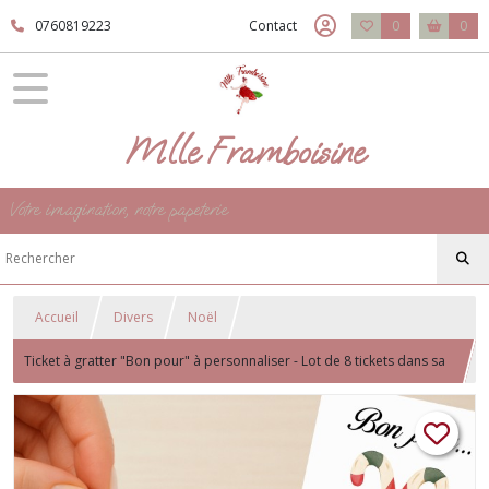
0760819223
Contact
0
0
Mlle Framboisine
Votre imagination, notre papeterie
Accueil
Divers
Noël
Ticket à gratter "Bon pour" à personnaliser - Lot de 8 tickets dans sa
boite Kraft - Motif Sucre d'orge