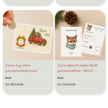
de Noël
Carte à gratter
Carte Mon Premier Noël
personnalisée pour
personnalisée - Motif
message surprise -
Petit Renard- Souvenir
Noël
Noël
Cadeau surprise, Voyage
1er Noël de bébé
Sur demande
Sur demande
surprise - Motif Vintage
Camionnette