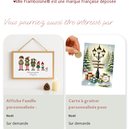
♥︎Mlle Framboisine® est une marque Française déposée
Vous pourriez aussi être intéressé par
Affiche Famille
Carte à gratter
personnalisée -
personnalisée pour
Décoration de Noël
message surprise -
Noël
Noël
personnalisé - Cadeau de
Cadeau surprise, Voyage
Sur demande
Sur demande
Noël Motif LUTINS
surprise - Motif Paysage