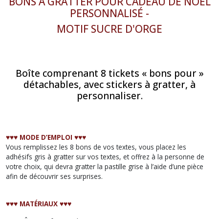
BONS À GRATTER POUR CADEAU DE NOËL
PERSONNALISÉ -
MOTIF SUCRE D'ORGE
Boîte comprenant 8 tickets « bons pour »
détachables, avec stickers à gratter, à
personnaliser.
♥︎♥︎♥︎ MODE D’EMPLOI ♥︎♥︎♥︎
Vous remplissez les 8 bons de vos textes, vous placez les
adhésifs gris à gratter sur vos textes, et offrez à la personne de
votre choix, qui devra gratter la pastille grise à l’aide d’une pièce
afin de découvrir ses surprises.
♥︎♥︎♥︎ MATÉRIAUX ♥︎♥︎♥︎