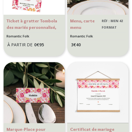
Ticket à gratter Tombola
Menu, carte
RÉF : MEN 42
des mariés personnalisé,
menu
FORMAT
jeu animation mariage,
personnalisée
CLASSIQUE
Romantic Folk
Romantic Folk
Motif Botanique
style
À PARTIR DE
0
€
95
3
€
40
romantique - Thème
botanique
Romantic Folk
romantique -
Format A6 -
Romantique
folk
Marque-Place pour
Certificat de mariage