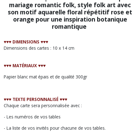
mariage romantic folk, style folk art avec
son motif aquarelle floral répétitif rose et
orange pour une inspiration botanique
romantique
♥︎♥︎♥︎ DIMENSIONS ♥︎♥︎♥︎
Dimensions des cartes : 10 x 14 cm
♥︎♥︎♥︎ MATÉRIAUX ♥︎♥︎♥︎
Papier blanc mat épais et de qualité 300gr
♥︎♥︎♥︎ TEXTE PERSONNALISÉ ♥︎♥︎♥︎
Chaque carte sera personnalisée avec :
- Les numéros de vos tables
- La liste de vos invités pour chacune de vos tables.