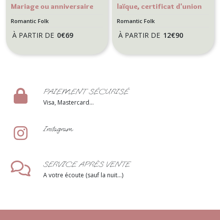
Mariage ou anniversaire
laïque, certificat d'union
Thème Botanique
pour mariage style
Romantic Folk
Romantic Folk
Romantique - Motif
Botanique Romantique -
À PARTIR DE
0
€
69
À PARTIR DE
12
€
90
Romantic folk
Romantic folk
PAIEMENT SÉCURISÉ
Visa, Mastercard...
Instagram
SERVICE APRÈS VENTE
A votre écoute (sauf la nuit...)