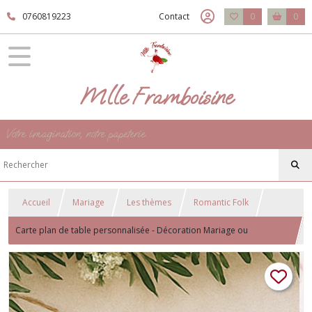
0760819223
Contact
0
0
Mlle Framboisine
Votre imagination, notre papeterie
Accueil
Mariage
Les thèmes
Romantic Folk
Carte plan de table personnalisée - Décoration Mariage ou
anniversaire style Botanique romantique - Thème Romantic Folk