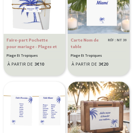
Faire-part Pochette
Carte Nom de
RÉF : NT 39
pour mariage - Plages et
table
Tropiques - Palmier bleu
personnalisée
Plage Et Tropiques
Plage Et Tropiques
- Modèle Chic Azuréen
pour Mariage
À PARTIR DE
3
€
10
À PARTIR DE
3
€
20
ou anniversaire
thème plage et
tropique, motif
palmier bleu