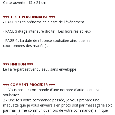
Carte ouverte : 15 x 21 cm
♥︎♥︎♥︎
TEXTE PERSONNALISÉ
♥︎♥︎♥︎
- PAGE 1 : Les prénoms et la date de l'événement
- PAGE 3 (Page intérieure droite) : Les horaires et lieux
- PAGE 4 : La date de réponse souhaitée ainsi que les
coordonnées des marié(e)s
♥︎♥︎♥︎
FINITION
♥︎♥︎♥︎
Le Faire-part est vendu seul, sans enveloppe
♥︎♥︎♥︎ COMMENT PROCEDER ♥︎♥︎♥︎
1 - Vous passez commande d'une nombre d'articles que vos
souhaitez.
2 - Une fois votre commande passée, je vous prépare une
maquette que je vous enverrais en photo soit par messagerie soit
par mail (à me communiquer lors de votre commande) afin que