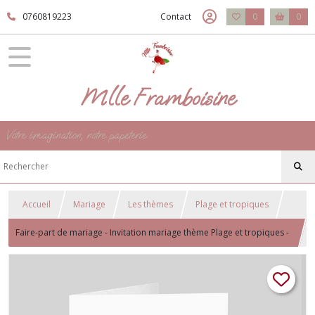
0760819223
Contact
0
0
Mlle Framboisine
Votre imagination, notre papeterie
Accueil
Mariage
Les thèmes
Plage et tropiques
Faire-part de mariage - Invitation mariage thème Plage et tropiques -
motif Palmier Bleu - Chic Azuréen