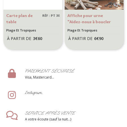
Carte plan de
Affiche pour urne
RÉF : PT 30
table
"Aidez-nous à boucler
personnalisée
nos valises" - Mariage
Plage Et Tropiques
Plage Et Tropiques
pour Mariage ou
thème Plage et
À PARTIR DE
3
€
60
À PARTIR DE
6
€
90
anniversaire -
tropiques - Chic Azuréen
Plage et
tropiques - Chic
Azuréen
PAIEMENT SÉCURISÉ
Visa, Mastercard...
Instagram
SERVICE APRÈS VENTE
A votre écoute (sauf la nuit...)