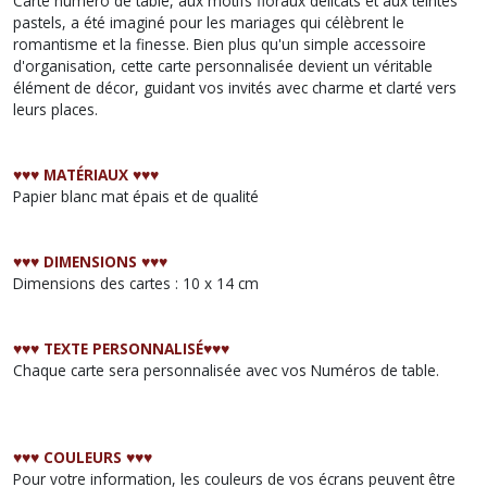
Carte numéro de table, aux motifs floraux délicats et aux teintes
pastels, a été imaginé pour les mariages qui célèbrent le
romantisme et la finesse. Bien plus qu'un simple accessoire
d'organisation, cette carte personnalisée devient un véritable
élément de décor, guidant vos invités avec charme et clarté vers
leurs places.
♥︎♥︎♥︎ MATÉRIAUX ♥︎♥︎♥︎
Papier blanc mat épais et de qualité
♥︎♥︎♥︎ DIMENSIONS ♥︎♥︎♥︎
Dimensions des cartes : 10 x 14 cm
♥︎♥︎♥︎ TEXTE PERSONNALISÉ♥︎♥︎♥︎
Chaque carte sera personnalisée avec vos Numéros de table.
♥︎♥︎♥︎ COULEURS ♥︎♥︎♥︎
Pour votre information, les couleurs de vos écrans peuvent être