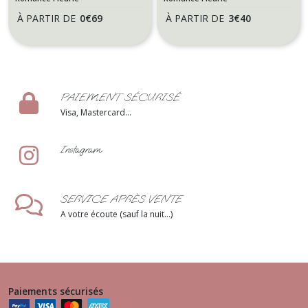
table romantique et
Mariage ou
À PARTIR DE
0
€
69
À PARTIR DE
3
€
40
poétique
anniversaire
thème Nature
Florale - Modèle
ROMANCE
FLEURIE
PAIEMENT SÉCURISÉ
Visa, Mastercard...
Instagram
SERVICE APRÈS VENTE
A votre écoute (sauf la nuit...)
Paiements sécurisés