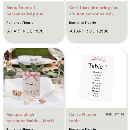
Menu Éventail
Certificat de mariage ou
personnalisé pour
d'union personnalisé -
anniversaire ou mariage
cérémonie Laïque -
Romance Fleurie
Romance Fleurie
thème nature florale -
mariage champêtre -
À PARTIR DE
1
€
70
À PARTIR DE
12
€
90
Romance fleurie
Modèle Romance fleurie
Marque-place
Carte Plan de
RÉF : PT 14
personnalisable – Motif
table
floral – Décoration de
personnalisée -
Romance Fleurie
Romance Fleurie