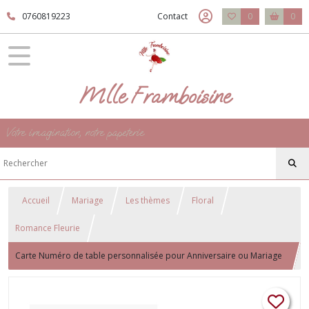
0760819223
Contact
0
0
Mlle Framboisine
Votre imagination, notre papeterie
Accueil
Mariage
Les thèmes
Floral
Romance Fleurie
Carte Numéro de table personnalisée pour Anniversaire ou Mariage
thème nature florale - Modèle Romance fleurie