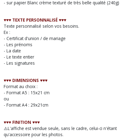
- sur papier Blanc crème texturé de très belle qualité (240g)
♥︎♥︎♥︎ TEXTE PERSONNALISÉ ♥︎♥︎♥︎
Texte personnalisé selon vos besoins.
Ex :
- Certificat d'union / de mariage
- Les prénoms
- La date
- Le texte entier
- Les signatures
♥︎♥︎♥︎ DIMENSIONS ♥︎♥︎♥︎
Format au choix :
- Format A5 : 15x21 cm
ou
- Format A4 : 29x21cm
♥︎♥︎♥︎ FINITION ♥︎♥︎♥︎
⚠️L'affiche est vendue seule, sans le cadre, celui-ci n'étant
qu'accessoire pour les photos.