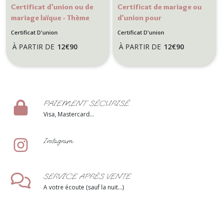
Certificat d'union ou de
Certificat de mariage ou
mariage laïque - Thème
d'union pour
Plage, Tropiques - Motif
cérémonnie laïque,
Certificat D'union
Certificat D'union
Feuille de palmier
Mariage thème
À PARTIR DE
12
€
90
À PARTIR DE
12
€
90
Destination/voyage -
Billet d'avion
PAIEMENT SÉCURISÉ
Visa, Mastercard...
Instagram
SERVICE APRÈS VENTE
A votre écoute (sauf la nuit...)