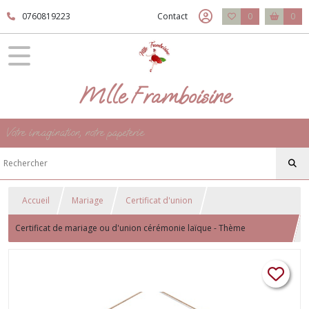
0760819223
Contact
0
0
Mlle Framboisine
Votre imagination, notre papeterie
Accueil
Mariage
Certificat d'union
Certificat de mariage ou d'union cérémonie laïque - Thème
champêtre, bohème - Motif Fleur de la Pampa