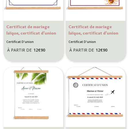
Certificat de mariage
Certificat de mariage
laïque, certificat d'union
laïque, certificat d'union
pour mariage provençal
- Motif floral - Bouquet
Certificat D'union
Certificat D'union
- Thème Lavande
d'automne
À PARTIR DE
12
€
90
À PARTIR DE
12
€
90