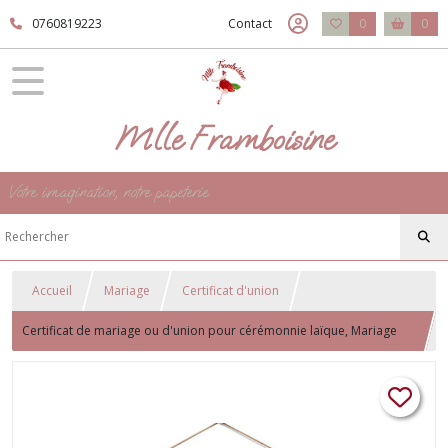
0760819223
Contact
0
0
Mlle Framboisine
Votre imagination, notre papeterie
Accueil
Mariage
Certificat d'union
Certificat de mariage ou d'union pour cérémonnie laïque, Mariage
thème Destination/voyage - Billet d'avion