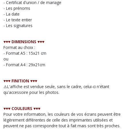
- Certificat d'union / de mariage
- Les prénoms
- La date
- Le texte entier
- Les signatures
♥︎♥︎♥︎ DIMENSIONS ♥︎♥︎♥︎
Format au choix :
- Format A5 : 15x21 cm
ou
- Format A4 : 29x21cm
♥︎♥︎♥︎ FINITION ♥︎♥︎♥︎
⚠️L'affiche est vendue seule, sans le cadre, celui-ci n'étant
qu'accessoire pour les photos.
♥︎♥︎♥︎ COULEURS ♥︎♥︎♥︎
Pour votre information, les couleurs de vos écrans peuvent être
légèrement différentes de celle des imprimantes utilisées et
peuvent ne pas correspondre tout à fait mais sont très proches.