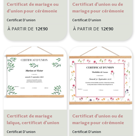
Certificat de mariage ou
Certificat d'union ou de
d'union pour cérémonie
mariage pour cérémonie
laïque, Mariage thème
Laïque - Motif Tulipe
Certificat D'union
Certificat D'union
Agrumes - Motif Citron
À PARTIR DE
12
€
90
À PARTIR DE
12
€
90
Certificat de mariage
Certificat d'union ou de
laïque, certificat d'union
mariage pour cérémonie
pour mariage provençal
Laïque - Motif Petites
Certificat D'union
Certificat D'union