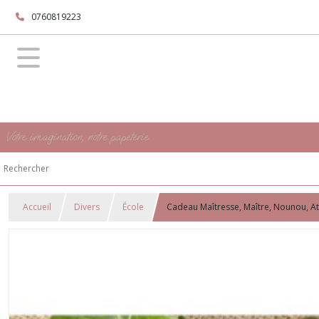
0760819223
Votre imagination, notre papeterie
Accueil
Divers
École
Cadeau Maîtresse, Maître, Nounou, Ats