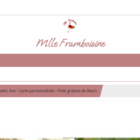
Mlle Framboisine
em, Avs - Carte personnalisée - Fiole graines de fleurs