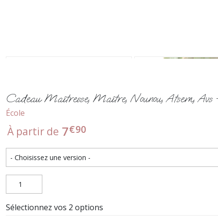
Cadeau Maîtresse, Maître, Nounou, Atsem, Avs - C
École
€
90
7
À partir de
Sélectionnez vos 2 options