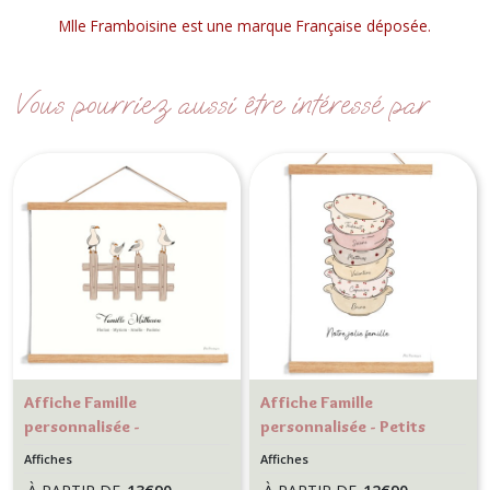
Mlle Framboisine est une marque Française déposée.
Vous pourriez aussi être intéressé par
Affiche Famille
Affiche Famille
personnalisée -
personnalisée - Petits
Mouettes - Décoration
bols - Décoration murale
Affiches
Affiches
murale personnalisé
Cuisine personnalisée