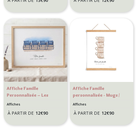
À PARTIR DE
13
€
90
À PARTIR DE
12
€
90
Affiche Famille
Affiche Famille
Personnalisée – Les
personnalisée - Mugs /
Chaises Bleues de Nice
tasse coeur - Décoration
Affiches
Affiches
murale Cuisine
À PARTIR DE
12
€
90
À PARTIR DE
12
€
90