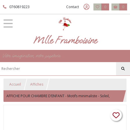
0760819223
Contact
0
0
Mlle Framboisine
Votre imagination, notre papeterie
Accueil
Affiches
AFFICHE POUR CHAMBRE D’ENFANT - Motifs minimaliste - Soleil,
nuage, arc en ciel