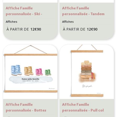
Affiche Famille
Affiche Famille
personnalisée - Ski -
personnalisée - Tandem
Décoration murale
vélo - Décoration murale
Affiches
Affiches
personnalisée
À PARTIR DE
12
€
90
À PARTIR DE
12
€
90
Affiche Famille
Affiche Famille
personnalisée - Bottes
personnalisée - Pull col
de Ski - Décoration
roulé - Décoration