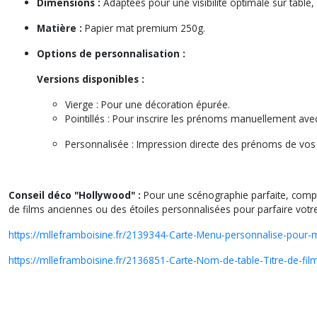
Dimensions :
Adaptées pour une visibilité optimale sur table
Matière :
Papier mat premium 250g.
Options de personnalisation :
Versions disponibles :
Vierge
: Pour une décoration épurée.
Pointillés
: Pour inscrire les prénoms manuellement avec v
Personnalisée
: Impression directe des prénoms de vos i
Conseil déco "Hollywood" :
Pour une scénographie parfaite, compl
de films anciennes ou des étoiles personnalisées pour parfaire vo
https://mlleframboisine.fr/2139344-Carte-Menu-personnalise-pour
https://mlleframboisine.fr/2136851-Carte-Nom-de-table-Titre-de-fi