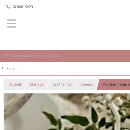
0760819223
Votre imagination, notre papeterie
Accueil
Mariage
Les thèmes
Cinéma
Marque-Places p