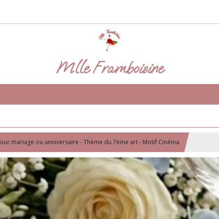
Mlle Framboisine
our mariage ou anniversaire - Thème du 7ème art - Motif Cinéma